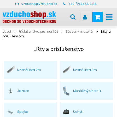
vzducho@vzducho.sk
+421/2/4464 0134
Úvod
Príslušenstvo pre montáž
Závesný materiál
Lišty a
príslušenstvo
Lišty a príslušenstvo
Nosná lišta 2m
Nosná lišta 3m
Jazdec
Montážný uholník
Spojka
Úchyt