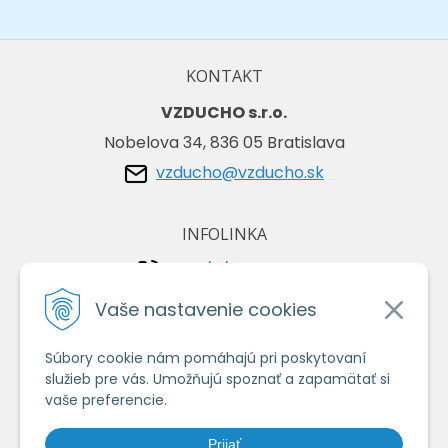
KONTAKT
VZDUCHO s.r.o.
Nobelova 34, 836 05 Bratislava
vzducho@vzducho.sk
INFOLINKA
+421/2/4464 0134
+421/903 729 042
Vaše nastavenie cookies
Súbory cookie nám pomáhajú pri poskytovaní
VŠETKO O NÁKUPE
služieb pre vás. Umožňujú spoznať a zapamätať si
Obchodné podmienky
vaše preferencie.
Ochrana osobných údajov
Prijať