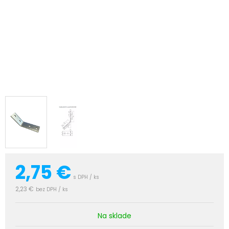
2,75
€
s DPH / ks
2,23 €
bez DPH / ks
Na sklade