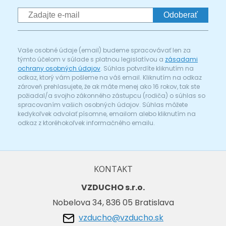
Odoberať
Vaše osobné údaje (email) budeme spracovávať len za
týmto účelom v súlade s platnou legislatívou a
zásadami
ochrany osobných údajov
. Súhlas potvrdíte kliknutím na
odkaz, ktorý vám pošleme na váš email. Kliknutím na odkaz
zároveň prehlasujete, že ak máte menej ako 16 rokov, tak ste
požiadal/a svojho zákonného zástupcu (rodiča) o súhlas so
spracovaním vašich osobných údajov. Súhlas môžete
kedykoľvek odvolať písomne, emailom alebo kliknutím na
odkaz z ktoréhokoľvek informačného emailu.
KONTAKT
VZDUCHO s.r.o.
Nobelova 34, 836 05 Bratislava
vzducho@vzducho.sk