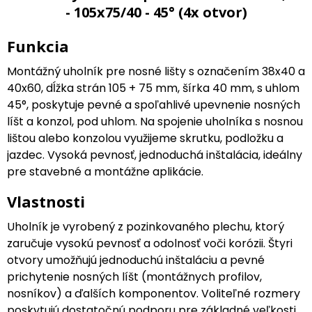
- 105x75/40 - 45° (4x otvor)
Funkcia
Montážný uholník pre nosné lišty s označením 38x40 a
40x60, dĺžka strán 105 + 75 mm, šírka 40 mm, s uhlom
45°, poskytuje pevné a spoľahlivé upevnenie nosných
líšt a konzol, pod uhlom. Na spojenie uholníka s nosnou
lištou alebo konzolou využijeme skrutku, podložku a
jazdec. Vysoká pevnosť, jednoduchá inštalácia, ideálny
pre stavebné a montážne aplikácie.
Vlastnosti
Uholník je vyrobený z pozinkovaného plechu, ktorý
zaručuje vysokú pevnosť a odolnosť voči korózii. Štyri
otvory umožňujú jednoduchú inštaláciu a pevné
prichytenie nosných líšt (montážnych profilov,
nosníkov) a ďalších komponentov. Voliteľné rozmery
poskytujú dostatočnú podporu pre základné veľkosti