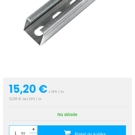
15,20
€
s DPH / ks
12,36 €
bez DPH / ks
Na sklade
+
ks
Pridať do košíka