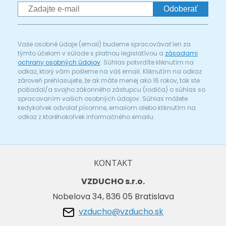
Odoberať
Vaše osobné údaje (email) budeme spracovávať len za
týmto účelom v súlade s platnou legislatívou a
zásadami
ochrany osobných údajov
. Súhlas potvrdíte kliknutím na
odkaz, ktorý vám pošleme na váš email. Kliknutím na odkaz
zároveň prehlasujete, že ak máte menej ako 16 rokov, tak ste
požiadal/a svojho zákonného zástupcu (rodiča) o súhlas so
spracovaním vašich osobných údajov. Súhlas môžete
kedykoľvek odvolať písomne, emailom alebo kliknutím na
odkaz z ktoréhokoľvek informačného emailu.
KONTAKT
VZDUCHO s.r.o.
Nobelova 34, 836 05 Bratislava
vzducho@vzducho.sk