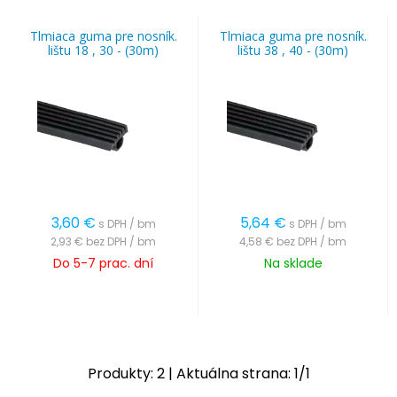
Tlmiaca guma pre nosník.
Tlmiaca guma pre nosník.
lištu 18 , 30 - (30m)
lištu 38 , 40 - (30m)
3,60
€
5,64
€
s DPH / bm
s DPH / bm
2,93 €
bez DPH / bm
4,58 €
bez DPH / bm
Do 5-7 prac. dní
Na sklade
Produkty:
2
| Aktuálna strana:
1
/
1