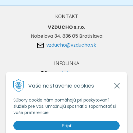
KONTAKT
VZDUCHO s.r.o.
Nobelova 34, 836 05 Bratislava
vzducho@vzducho.sk
INFOLINKA
+421/2/4464 0134
+421/903 729 042
Vaše nastavenie cookies
Súbory cookie nám pomáhajú pri poskytovaní
VŠETKO O NÁKUPE
služieb pre vás. Umožňujú spoznať a zapamätať si
Obchodné podmienky
vaše preferencie.
Ochrana osobných údajov
Prijať
Ako nakupovať