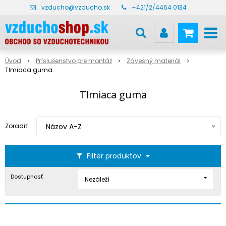
vzducho@vzducho.sk
+421/2/4464 0134
Úvod
Príslušenstvo pre montáž
Závesný materiál
Tlmiaca guma
Tlmiaca guma
Zoradiť:
Názov A-Z
Filter produktov
Dostupnosť
Nezáleží