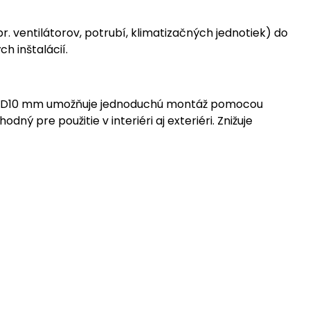
r. ventilátorov, potrubí, klimatizačných jednotiek) do
h inštalácií.
erom D10 mm umožňuje jednoduchú montáž pomocou
ný pre použitie v interiéri aj exteriéri. Znižuje