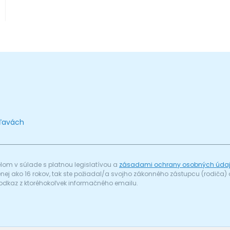
zľavách
om v súlade s platnou legislatívou a
zásadami ochrany osobných úda
menej ako 16 rokov, tak ste požiadal/a svojho zákonného zástupcu (rodič
odkaz z ktoréhokoľvek informačného emailu.