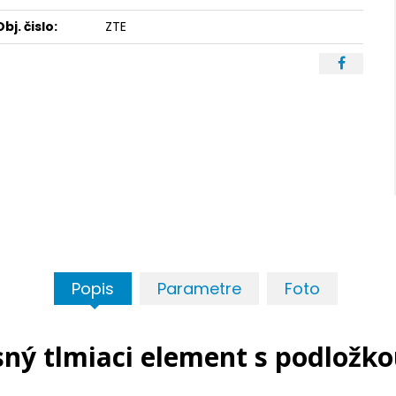
Obj. čislo:
ZTE
Popis
Parametre
Foto
ný tlmiaci element s podložk