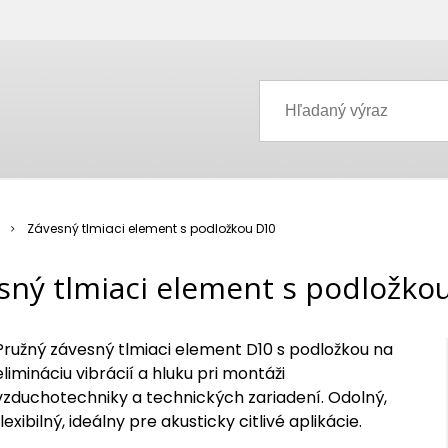
Závesný tlmiaci element s podložkou D10
sný tlmiaci element s podložko
Pružný závesný tlmiaci element D10 s podložkou na
elimináciu vibrácií a hluku pri montáži
vzduchotechniky a technických zariadení. Odolný,
flexibilný, ideálny pre akusticky citlivé aplikácie.