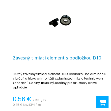
Závesný tlmiaci element s podložkou D10
Pružný závesný tlmiaci element D10 s podložkou na elimináciu
vibrácií a hluku pri montáži vzduchotechniky a technických
zariadení. Odolný, flexibilný, ideálny pre akusticky citlivé
aplikácie.
0,56 €
s DPH / ks
0,45 €
bez DPH / ks