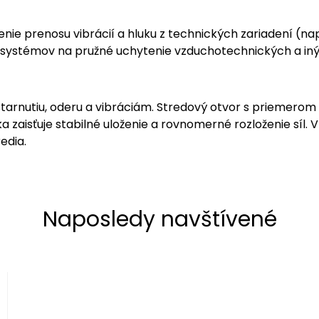
enie prenosu vibrácií a hluku z technických zariadení (nap
 systémov na pružné uchytenie vzduchotechnických a inýc
 starnutiu, oderu a vibráciám. Stredový otvor s priem
aisťuje stabilné uloženie a rovnomerné rozloženie síl. Vhod
edia.
Naposledy navštívené