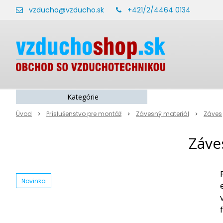
vzducho@vzducho.sk
+421/2/4464 0134
Kategórie
Úvod
Príslušenstvo pre montáž
Závesný materiál
Záves
Záve
Novinka