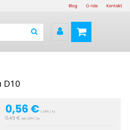
Blog
O nás
Kontakt
u D10
0,56
€
s DPH / ks
0,45 €
bez DPH / ks