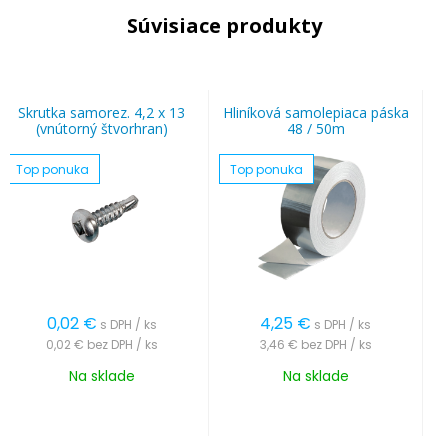
Súvisiace produkty
Skrutka samorez. 4,2 x 13
Hliníková samolepiaca páska
(vnútorný štvorhran)
48 / 50m
Top ponuka
Top ponuka
0,02
€
4,25
€
s DPH / ks
s DPH / ks
0,02 €
bez DPH / ks
3,46 €
bez DPH / ks
Na sklade
Na sklade