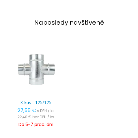
Naposledy navštívené
X-kus - 125/125
27,55 €
s DPH / ks
22,40 €
bez DPH / ks
Do 5-7 prac. dní