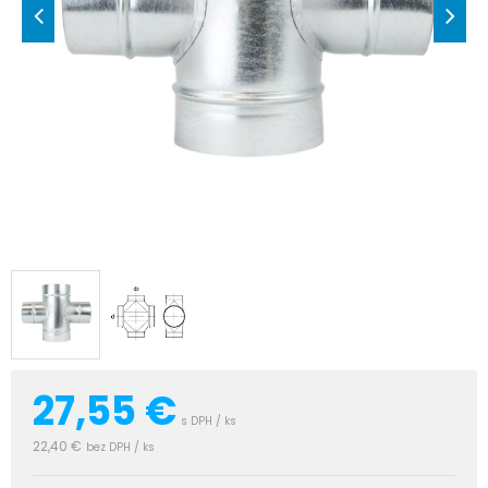
27,55
€
s DPH / ks
22,40 €
bez DPH / ks