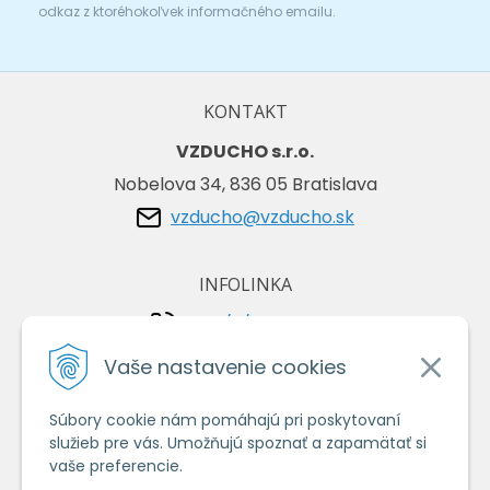
odkaz z ktoréhokoľvek informačného emailu.
KONTAKT
VZDUCHO s.r.o.
Nobelova 34, 836 05 Bratislava
vzducho@vzducho.sk
INFOLINKA
+421/2/4464 0134
+421/903 729 042
Vaše nastavenie cookies
Súbory cookie nám pomáhajú pri poskytovaní
VŠETKO O NÁKUPE
služieb pre vás. Umožňujú spoznať a zapamätať si
Obchodné podmienky
vaše preferencie.