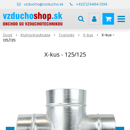
vzducho@vzducho.sk
+421/2/4464 0134
Úvod
Kruhové potrubie
Tvarovky
X-kus
X-kus -
125/125
X-kus - 125/125