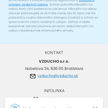
týmto účelom v súlade s platnou legislatívou a
zásadami
ochrany osobných údajov
. Súhlas potvrdíte kliknutím na
odkaz, ktorý vám pošleme na váš email. Kliknutím na odkaz
zároveň prehlasujete, že ak máte menej ako 16 rokov, tak ste
požiadal/a svojho zákonného zástupcu (rodiča) o súhlas so
spracovaním vašich osobných údajov. Súhlas môžete
kedykoľvek odvolať písomne, emailom alebo kliknutím na
odkaz z ktoréhokoľvek informačného emailu.
KONTAKT
VZDUCHO s.r.o.
Nobelova 34, 836 05 Bratislava
vzducho@vzducho.sk
INFOLINKA
+421/2/4464 0134
+421/903 729 042