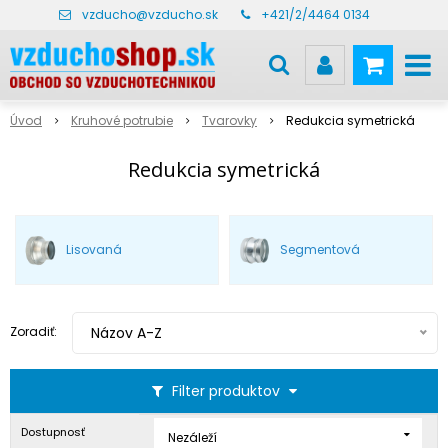
vzducho@vzducho.sk
+421/2/4464 0134
Úvod
Kruhové potrubie
Tvarovky
Redukcia symetrická
Redukcia symetrická
Lisovaná
Segmentová
Zoradiť:
Názov A-Z
Filter produktov
Dostupnosť
Nezáleží