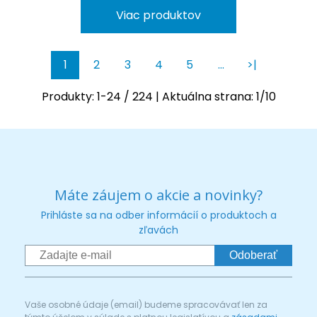
Viac produktov
1
2
3
4
5
…
>|
Produkty:
1
-
24
/
224
| Aktuálna strana:
1
/
10
Máte záujem o akcie a novinky?
Prihláste sa na odber informácií o produktoch a
zľavách
Odoberať
Vaše osobné údaje (email) budeme spracovávať len za