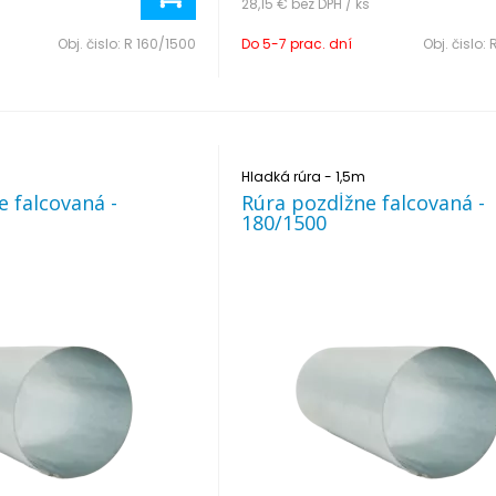
s
28,15 €
bez DPH / ks
Obj. čislo:
R 160/1500
Do 5-7 prac. dní
Obj. čislo:
Hladká rúra - 1,5m
e falcovaná -
Rúra pozdĺžne falcovaná -
180/1500