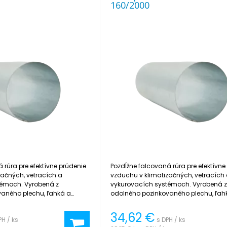
160/2000
 rúra pre efektívne prúdenie
Pozdĺžne falcovaná rúra pre efektívne
začných, vetracích a
vzduchu v klimatizačných, vetracích
témoch. Vyrobená z
vykurovacích systémoch. Vyrobená 
aného plechu, ľahká a
odolného pozinkovaného plechu, ľah
taláciu.
jednoduchá na inštaláciu.
34,62
€
PH / ks
s DPH / ks