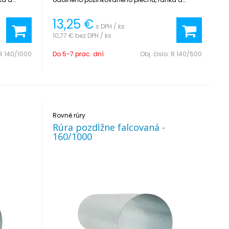
jednoduchá na inštaláciu.
13,25
€
s DPH / ks
10,77 €
bez DPH / ks
R 140/1000
Do 5-7 prac. dní
Obj. čislo:
R 140/500
Rovné rúry
Rúra pozdĺžne falcovaná -
160/1000