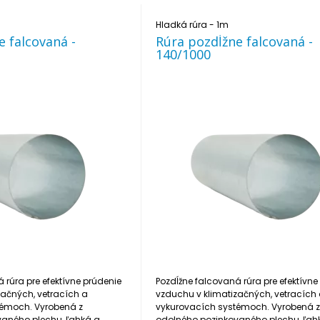
Hladká rúra - 1m
e falcovaná -
Rúra pozdĺžne falcovaná -
140/1000
 rúra pre efektívne prúdenie
Pozdĺžne falcovaná rúra pre efektívne
začných, vetracích a
vzduchu v klimatizačných, vetracích
témoch. Vyrobená z
vykurovacích systémoch. Vyrobená 
aného plechu, ľahká a
odolného pozinkovaného plechu, ľah