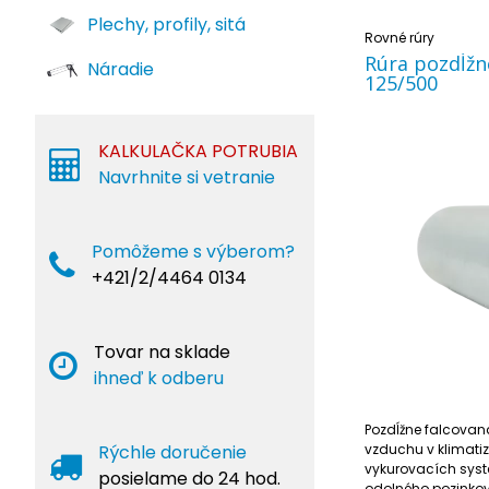
Plechy, profily, sitá
Rovné rúry
Rúra pozdĺžn
Náradie
125/500
KALKULAČKA POTRUBIA
Navrhnite si vetranie
Pomôžeme s výberom?
+421/2/4464 0134
Tovar na sklade
ihneď k odberu
Pozdĺžne falcovaná
Rýchle doručenie
vzduchu v klimati
vykurovacích sys
posielame do 24 hod.
odolného pozinkov