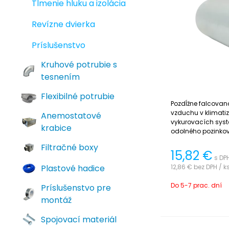
Tlmenie hluku a izolácia
Revízne dvierka
Príslušenstvo
Kruhové potrubie s
tesnením
Flexibilné potrubie
Pozdĺžne falcovaná
vzduchu v klimati
Anemostatové
vykurovacích sys
krabice
odolného pozinkov
jednoduchá na inš
Filtračné boxy
15,82
€
s DPH
12,86 €
bez DPH / k
Plastové hadice
Do 5-7 prac. dní
Príslušenstvo pre
montáž
Spojovací materiál