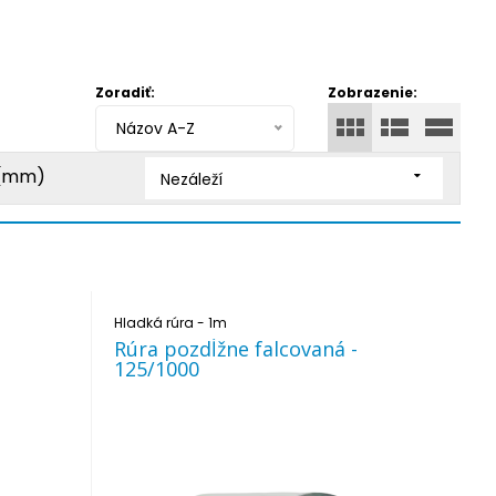
Zoradiť:
Zobrazenie:
Názov A-Z
 (mm)
Nezáleží
Hladká rúra - 1m
Rúra pozdĺžne falcovaná -
125/1000