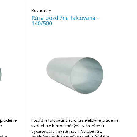
Rovné rúry
Rúra pozdĺžne falcovaná -
140/500
 prúdenie
Pozdĺžne falcovaná rúra pre efektívne prúdenie
 a
vzduchu v klimatizačných, vetracích a
z
vykurovacích systémoch. Vyrobená z
ká a
odolného pozinkovaného plechu, ľahká a