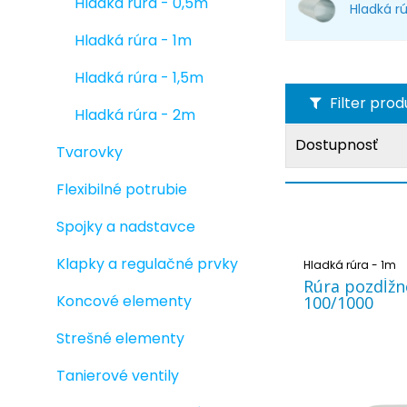
Hladká rúra - 0,5m
Hladká rú
Hladká rúra - 1m
Hladká rúra - 1,5m
Filter pro
Hladká rúra - 2m
Dostupnosť
Tvarovky
Flexibilné potrubie
Spojky a nadstavce
Klapky a regulačné prvky
Hladká rúra - 1m
Rúra pozdĺžn
Koncové elementy
100/1000
Strešné elementy
Tanierové ventily