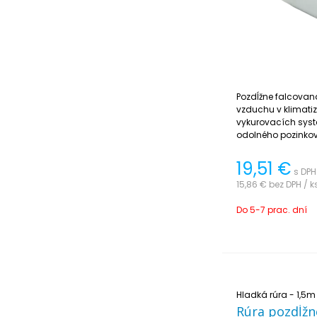
Pozdĺžne falcovaná
vzduchu v klimati
vykurovacích sys
odolného pozinkov
jednoduchá na inš
19,51
€
s DPH
15,86 €
bez DPH / k
Do 5-7 prac. dní
Hladká rúra - 1,5m
Rúra pozdĺžn