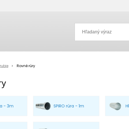
rubie
Rovné rúry
ry
ra - 3m
SPIRO rúra - 1m
H