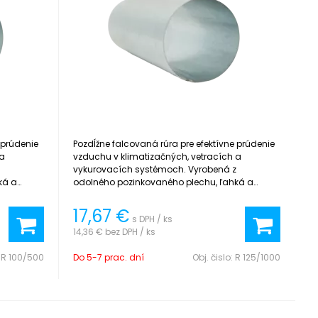
 prúdenie
Pozdĺžne falcovaná rúra pre efektívne prúdenie
 a
vzduchu v klimatizačných, vetracích a
z
vykurovacích systémoch. Vyrobená z
ká a
odolného pozinkovaného plechu, ľahká a
jednoduchá na inštaláciu.
17,67
€
s DPH / ks
14,36 €
bez DPH / ks
:
R 100/500
Do 5-7 prac. dní
Obj. čislo:
R 125/1000