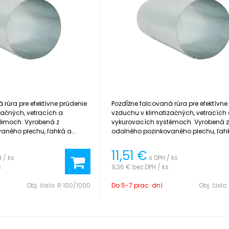
 rúra pre efektívne prúdenie
Pozdĺžne falcovaná rúra pre efektívne
začných, vetracích a
vzduchu v klimatizačných, vetracích
témoch. Vyrobená z
vykurovacích systémoch. Vyrobená 
aného plechu, ľahká a
odolného pozinkovaného plechu, ľah
taláciu.
jednoduchá na inštaláciu.
11,51
€
 / ks
s DPH / ks
s
9,36 €
bez DPH / ks
Obj. čislo:
R 100/1000
Do 5-7 prac. dní
Obj. čislo