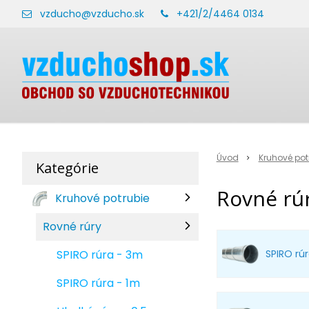
vzducho@vzducho.sk
+421/2/4464 0134
Úvod
Kruhové pot
Kategórie
Rovné rú
Kruhové potrubie
Rovné rúry
SPIRO rúra - 3m
SPIRO rú
SPIRO rúra - 1m