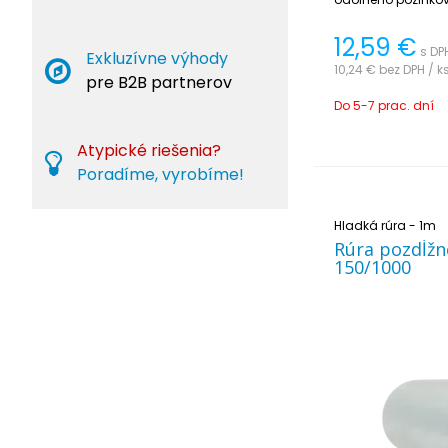
jednoduchá na inš
12,59
€
s DP
Exkluzívne výhody
10,24 €
bez DPH / k
pre B2B partnerov
Do 5-7 prac. dní
Atypické riešenia?
Poradíme, vyrobíme!
Hladká rúra - 1m
Rúra pozdĺžn
150/1000