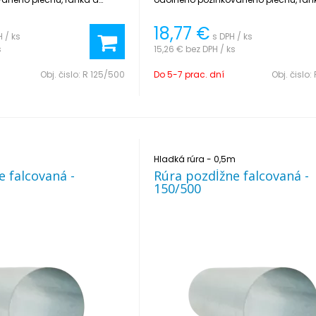
taláciu.
jednoduchá na inštaláciu.
18,77
€
H / ks
s DPH / ks
s
15,26 €
bez DPH / ks
Obj. čislo:
R 125/500
Do 5-7 prac. dní
Obj. čislo:
Hladká rúra - 0,5m
e falcovaná -
Rúra pozdĺžne falcovaná -
150/500