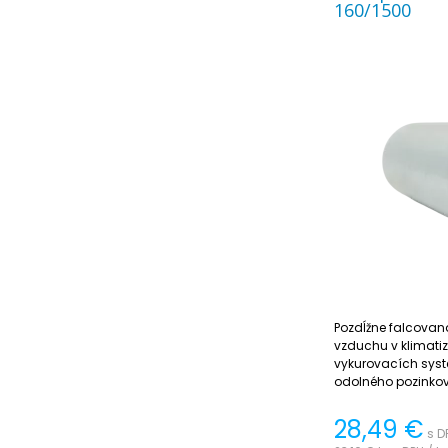
160/1500
Pozdĺžne falcovaná
vzduchu v klimati
vykurovacích sys
odolného pozinkov
jednoduchá na inš
28,49
€
s D