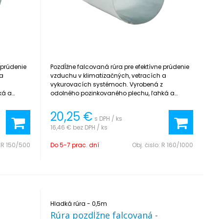
 prúdenie
Pozdĺžne falcovaná rúra pre efektívne prúdenie
 a
vzduchu v klimatizačných, vetracích a
z
vykurovacích systémoch. Vyrobená z
ká a
odolného pozinkovaného plechu, ľahká a
jednoduchá na inštaláciu.
20,25
€
s DPH / ks
16,46 €
bez DPH / ks
:
R 150/500
Do 5-7 prac. dní
Obj. čislo:
R 160/1000
Hladká rúra - 0,5m
Rúra pozdĺžne falcovaná -