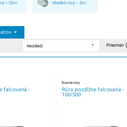
ra - 1,5m
Hladká rúra - 2m
duktov
Priemer
Nezáleží
Rovné rúry
e falcovaná -
Rúra pozdĺžne falcovaná -
100/500