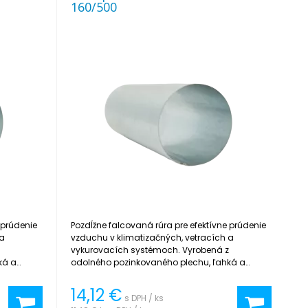
160/500
 prúdenie
Pozdĺžne falcovaná rúra pre efektívne prúdenie
 a
vzduchu v klimatizačných, vetracích a
z
vykurovacích systémoch. Vyrobená z
ká a
odolného pozinkovaného plechu, ľahká a
jednoduchá na inštaláciu.
14,12
€
s DPH / ks