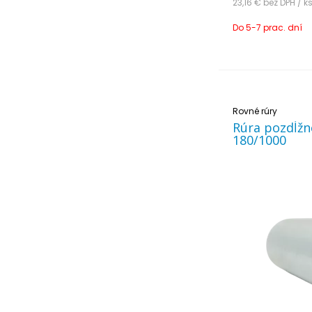
23,16 €
bez DPH / k
Do 5-7 prac. dní
Rovné rúry
Rúra pozdĺžn
180/1000