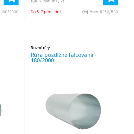
11,48 €
bez DPH / ks
R 160/2000
Do 5-7 prac. dní
Obj. čislo:
R 160/500
Rovné rúry
Rúra pozdĺžne falcovaná -
180/2000