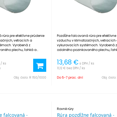
 rúra pre efektívne prúdenie
Pozdĺžne falcovaná rúra pre efektívne
začných, vetracích a
vzduchu v klimatizačných, vetracích
témoch. Vyrobená z
vykurovacích systémoch. Vyrobená 
aného plechu, ľahká a
odolného pozinkovaného plechu, ľah
taláciu.
jednoduchá na inštaláciu.
13,68
€
 / ks
s DPH / ks
s
11,12 €
bez DPH / ks
Obj. čislo:
R 150/1000
Do 5-7 prac. dní
Obj. čislo
Rovné rúry
e falcovaná -
Rúra pozdĺžne falcovaná -