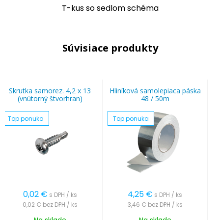
T-kus so sedlom schéma
Súvisiace produkty
Skrutka samorez. 4,2 x 13
Hliníková samolepiaca páska
(vnútorný štvorhran)
48 / 50m
Top ponuka
Top ponuka
0,02
€
4,25
€
s DPH / ks
s DPH / ks
0,02 €
bez DPH / ks
3,46 €
bez DPH / ks
Na sklade
Na sklade