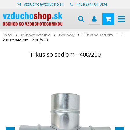
vzducho@vzducho.sk
+421/2/4464 0134
Úvod
Kruhové potrubie
Tvarovky
T-kus so sedlom
T-
kus so sedlom - 400/200
T-kus so sedlom - 400/200