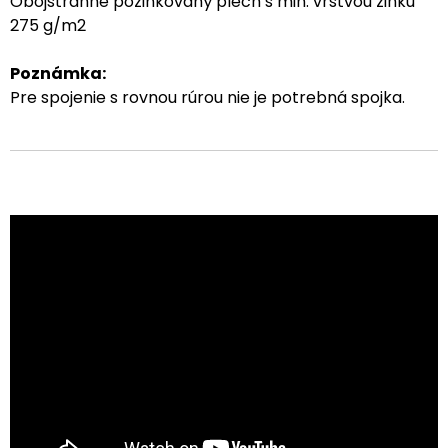
Obojstranne pozinkovaný plech s min. vrstvou zinku
275 g/m2
Poznámka:
Pre spojenie s rovnou rúrou nie je potrebná spojka.