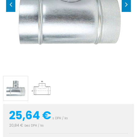
25,64
€
s DPH / ks
20,84 €
bez DPH / ks