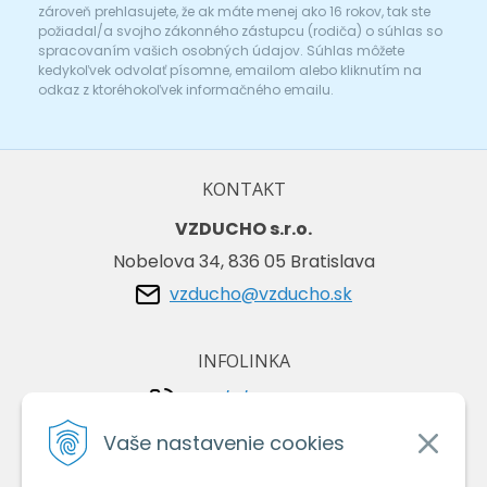
zároveň prehlasujete, že ak máte menej ako 16 rokov, tak ste
požiadal/a svojho zákonného zástupcu (rodiča) o súhlas so
spracovaním vašich osobných údajov. Súhlas môžete
kedykoľvek odvolať písomne, emailom alebo kliknutím na
odkaz z ktoréhokoľvek informačného emailu.
KONTAKT
VZDUCHO s.r.o.
Nobelova 34, 836 05 Bratislava
vzducho@vzducho.sk
INFOLINKA
+421/2/4464 0134
+421/903 729 042
Vaše nastavenie cookies