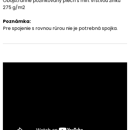
Obojstranne pozinkovaný plech s min. vrstvou zinku
275 g/m2
Poznámka:
Pre spojenie s rovnou rúrou nie je potrebná spojka.