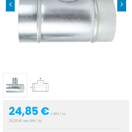
24,85
€
s DPH / ks
20,20 €
bez DPH / ks