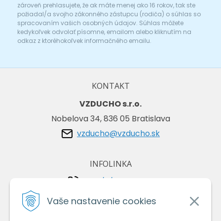
zároveň prehlasujete, že ak máte menej ako 16 rokov, tak ste
požiadal/a svojho zákonného zástupcu (rodiča) o súhlas so
spracovaním vašich osobných údajov. Súhlas môžete
kedykoľvek odvolať písomne, emailom alebo kliknutím na
odkaz z ktoréhokoľvek informačného emailu.
KONTAKT
VZDUCHO s.r.o.
Nobelova 34, 836 05 Bratislava
vzducho@vzducho.sk
INFOLINKA
+421/2/4464 0134
+421/903 729 042
Vaše nastavenie cookies