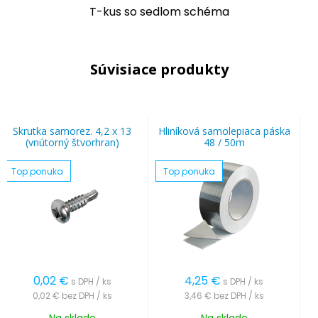
T-kus so sedlom schéma
Súvisiace produkty
Skrutka samorez. 4,2 x 13
Hliníková samolepiaca páska
(vnútorný štvorhran)
48 / 50m
Top ponuka
Top ponuka
0,02
€
4,25
€
s DPH / ks
s DPH / ks
0,02 €
bez DPH / ks
3,46 €
bez DPH / ks
Na sklade
Na sklade