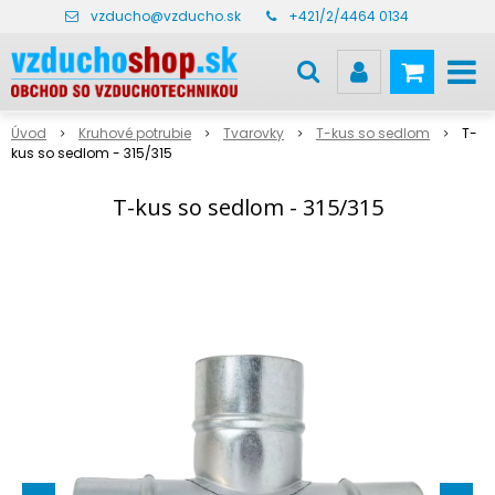
vzducho@vzducho.sk
+421/2/4464 0134
Úvod
Kruhové potrubie
Tvarovky
T-kus so sedlom
T-
kus so sedlom - 315/315
T-kus so sedlom - 315/315