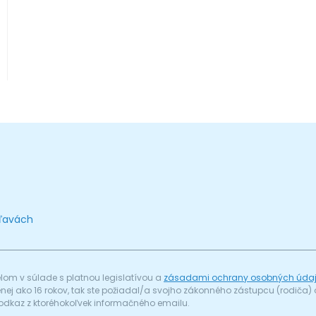
zľavách
om v súlade s platnou legislatívou a
zásadami ochrany osobných úda
menej ako 16 rokov, tak ste požiadal/a svojho zákonného zástupcu (rodič
odkaz z ktoréhokoľvek informačného emailu.