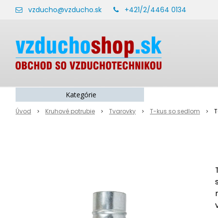
vzducho@vzducho.sk
+421/2/4464 0134
Kategórie
Úvod
Kruhové potrubie
Tvarovky
T-kus so sedlom
T