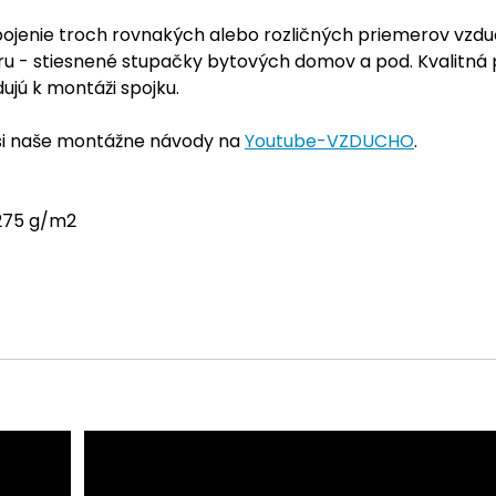
pojenie troch rovnakých alebo rozličných priemerov vzd
 - stiesnené stupačky bytových domov a pod. Kvalitná p
jú k montáži spojku.
 si naše montážne návody na
Youtube-VZDUCHO
.
 275 g/m2