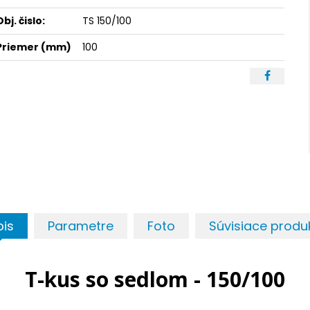
Obj. čislo:
TS 150/100
Priemer (mm)
100
pis
Parametre
Foto
Súvisiace produ
T-kus so sedlom - 150/100