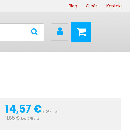
Blog
O nás
Kontakt
14,57
€
s DPH / ks
11,85 €
bez DPH / ks