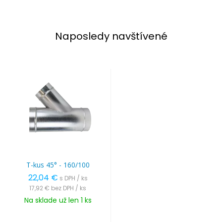
Naposledy navštívené
T-kus 45° - 160/100
22,04 €
s DPH / ks
17,92 €
bez DPH / ks
Na sklade už len 1 ks