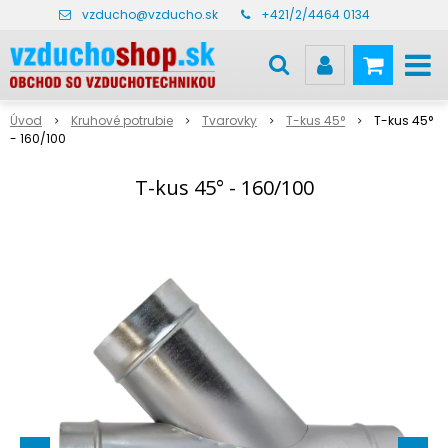
vzducho@vzducho.sk
+421/2/4464 0134
Úvod
Kruhové potrubie
Tvarovky
T-kus 45°
T-kus 45°
- 160/100
T-kus 45° - 160/100