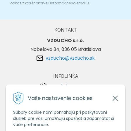
odkaz z ktoréhokoľvek informačného emailu.
KONTAKT
VZDUCHO s.r.o.
Nobelova 34, 836 05 Bratislava
vzducho@vzducho.sk
INFOLINKA
+421/2/4464 0134
+421/903 729 042
Vaše nastavenie cookies
Súbory cookie nám pomáhajú pri poskytovaní
VŠETKO O NÁKUPE
služieb pre vás. Umožňujú spoznať a zapamätať si
Obchodné podmienky
vaše preferencie.