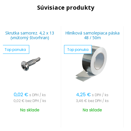
Súvisiace produkty
Skrutka samorez. 4,2 x 13
Hliníková samolepiaca páska
(vnútorný štvorhran)
48 / 50m
Top ponuka
Top ponuka
0,02
€
4,25
€
s DPH / ks
s DPH / ks
0,02 €
bez DPH / ks
3,46 €
bez DPH / ks
Na sklade
Na sklade