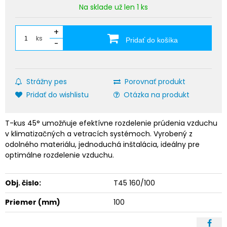
Na sklade už len 1 ks
+
ks
Pridať do košíka
-
Strážny pes
Porovnať produkt
Pridať do wishlistu
Otázka na produkt
T-kus 45° umožňuje efektívne rozdelenie prúdenia vzduchu
v klimatizačných a vetracích systémoch. Vyrobený z
odolného materiálu, jednoduchá inštalácia, ideálny pre
optimálne rozdelenie vzduchu.
Obj. čislo:
T45 160/100
Priemer (mm)
100