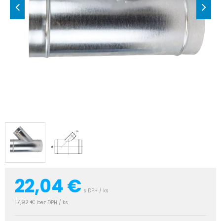
22,04
€
s DPH / ks
17,92 €
bez DPH / ks