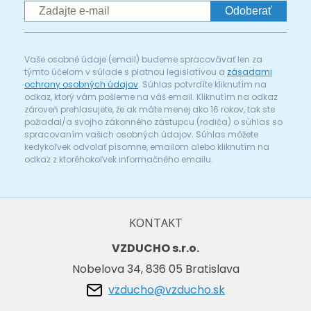
Odoberať
Vaše osobné údaje (email) budeme spracovávať len za
týmto účelom v súlade s platnou legislatívou a
zásadami
ochrany osobných údajov
. Súhlas potvrdíte kliknutím na
odkaz, ktorý vám pošleme na váš email. Kliknutím na odkaz
zároveň prehlasujete, že ak máte menej ako 16 rokov, tak ste
požiadal/a svojho zákonného zástupcu (rodiča) o súhlas so
spracovaním vašich osobných údajov. Súhlas môžete
kedykoľvek odvolať písomne, emailom alebo kliknutím na
odkaz z ktoréhokoľvek informačného emailu.
KONTAKT
VZDUCHO s.r.o.
Nobelova 34, 836 05 Bratislava
vzducho@vzducho.sk