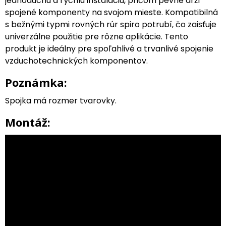
jednoduchú a rýchlu inštaláciu, pričom pevne drží
spojené komponenty na svojom mieste. Kompatibilná
s bežnými typmi rovných rúr spiro potrubí, čo zaisťuje
univerzálne použitie pre rôzne aplikácie. Tento
produkt je ideálny pre spoľahlivé a trvanlivé spojenie
vzduchotechnických komponentov.
Poznámka:
Spojka má rozmer tvarovky.
Montáž: