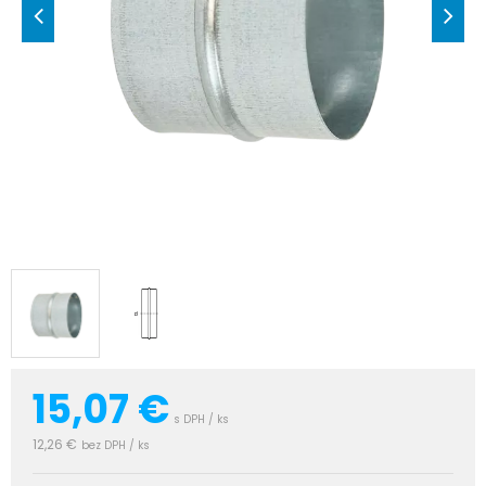
15,07
€
s DPH / ks
12,26 €
bez DPH / ks