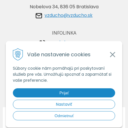
Nobelova 34, 836 05 Bratislava
vzducho@vzducho.sk
INFOLINKA
+421/2/4464 0134
+421/903 729 042
Vaše nastavenie cookies
Súbory cookie nám pomáhajú pri poskytovaní
VŠETKO O NÁKUPE
služieb pre vás. Umožňujú spoznať a zapamätať si
Obchodné podmienky
vaše preferencie.
Ochrana osobných údajov
Prijať
Ako nakupovať
Nastaviť
© 2026 Vzduchoshop.sk - Váš obchod so vzduchotechnikou •
tvorba
Odmietnuť
eshopu cez UNIobchod
,
webhosting
spoločnosti
WEBYGROUP