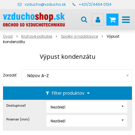
vzducho@vzducho.sk
+421/2/4464 0134
Úvod
Kruhové potrubie
Spojky a nadstavce
Výpust
kondenzátu
Výpust kondenzátu
Zoradiť:
Názov A-Z
Filter produktov
Dostupnosť
Nezáleží
Priemer (mm)
Nezáleží