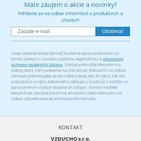
Máte záujem o akcie a novinky?
Prihláste sa na odber informácií o produktoch a
zľavách
Odoberať
Vaše osobné údaje (email) budeme spracovávať len za
týmto účelom v súlade s platnou legislatívou a
zásadami
ochrany osobných údajov
. Súhlas potvrdíte kliknutím na
odkaz, ktorý vám pošleme na váš email. Kliknutím na odkaz
zároveň prehlasujete, že ak máte menej ako 16 rokov, tak ste
požiadal/a svojho zákonného zástupcu (rodiča) o súhlas so
spracovaním vašich osobných údajov. Súhlas môžete
kedykoľvek odvolať písomne, emailom alebo kliknutím na
odkaz z ktoréhokoľvek informačného emailu.
KONTAKT
VZDUCHO s.r.o.