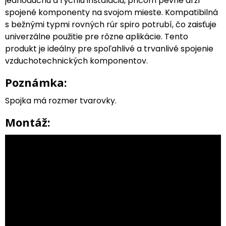
jednoduchú a rýchlu inštaláciu, pričom pevne drží
spojené komponenty na svojom mieste. Kompatibilná
s bežnými typmi rovných rúr spiro potrubí, čo zaisťuje
univerzálne použitie pre rôzne aplikácie. Tento
produkt je ideálny pre spoľahlivé a trvanlivé spojenie
vzduchotechnických komponentov.
Poznámka:
Spojka má rozmer tvarovky.
Montáž: