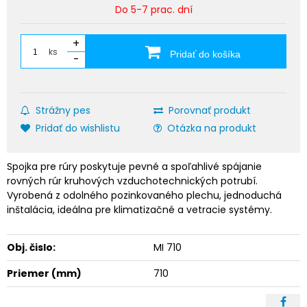
Do 5-7 prac. dní
+
ks
Pridať do košíka
-
Strážny pes
Porovnať produkt
Pridať do wishlistu
Otázka na produkt
Spojka pre rúry poskytuje pevné a spoľahlivé spájanie
rovných rúr kruhových vzduchotechnických potrubí.
Vyrobená z odolného pozinkovaného plechu, jednoduchá
inštalácia, ideálna pre klimatizačné a vetracie systémy.
Obj. čislo:
MI 710
Priemer (mm)
710