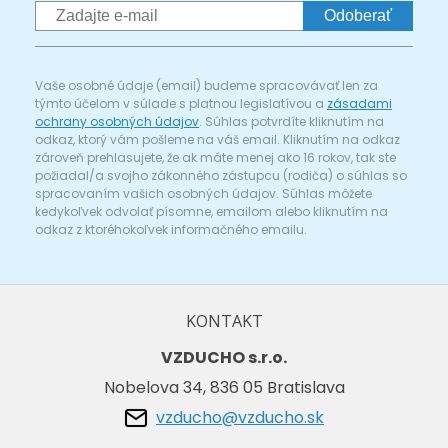
Odoberať
Vaše osobné údaje (email) budeme spracovávať len za
týmto účelom v súlade s platnou legislatívou a
zásadami
ochrany osobných údajov
. Súhlas potvrdíte kliknutím na
odkaz, ktorý vám pošleme na váš email. Kliknutím na odkaz
zároveň prehlasujete, že ak máte menej ako 16 rokov, tak ste
požiadal/a svojho zákonného zástupcu (rodiča) o súhlas so
spracovaním vašich osobných údajov. Súhlas môžete
kedykoľvek odvolať písomne, emailom alebo kliknutím na
odkaz z ktoréhokoľvek informačného emailu.
KONTAKT
VZDUCHO s.r.o.
Nobelova 34, 836 05 Bratislava
vzducho@vzducho.sk