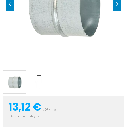
13,12
€
s DPH / ks
10,67 €
bez DPH / ks