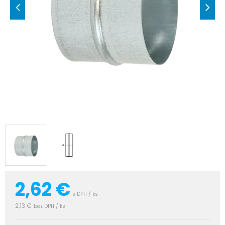
2,62
€
s DPH / ks
2,13 €
bez DPH / ks