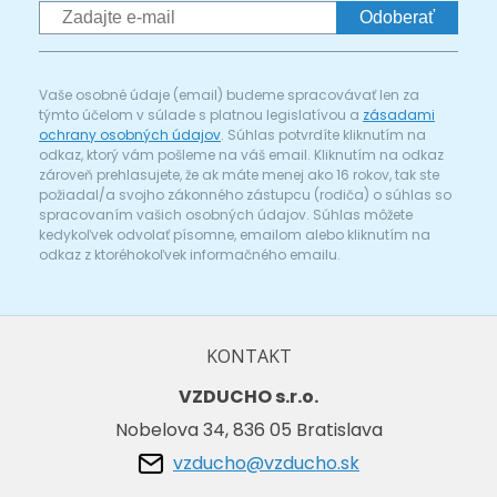
Odoberať
Vaše osobné údaje (email) budeme spracovávať len za
týmto účelom v súlade s platnou legislatívou a
zásadami
ochrany osobných údajov
. Súhlas potvrdíte kliknutím na
odkaz, ktorý vám pošleme na váš email. Kliknutím na odkaz
zároveň prehlasujete, že ak máte menej ako 16 rokov, tak ste
požiadal/a svojho zákonného zástupcu (rodiča) o súhlas so
spracovaním vašich osobných údajov. Súhlas môžete
kedykoľvek odvolať písomne, emailom alebo kliknutím na
odkaz z ktoréhokoľvek informačného emailu.
KONTAKT
VZDUCHO s.r.o.
Nobelova 34, 836 05 Bratislava
vzducho@vzducho.sk