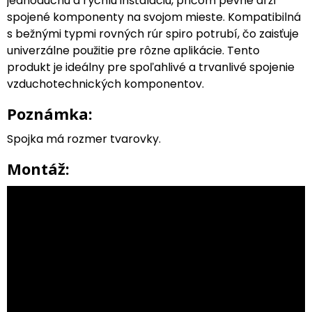
jednoduchú a rýchlu inštaláciu, pričom pevne drží
spojené komponenty na svojom mieste. Kompatibilná
s bežnými typmi rovných rúr spiro potrubí, čo zaisťuje
univerzálne použitie pre rôzne aplikácie. Tento
produkt je ideálny pre spoľahlivé a trvanlivé spojenie
vzduchotechnických komponentov.
Poznámka:
Spojka má rozmer tvarovky.
Montáž: