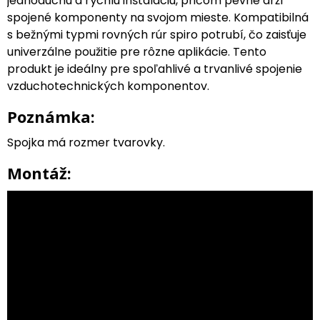
jednoduchú a rýchlu inštaláciu, pričom pevne drží
spojené komponenty na svojom mieste. Kompatibilná
s bežnými typmi rovných rúr spiro potrubí, čo zaisťuje
univerzálne použitie pre rôzne aplikácie. Tento
produkt je ideálny pre spoľahlivé a trvanlivé spojenie
vzduchotechnických komponentov.
Poznámka:
Spojka má rozmer tvarovky.
Montáž: