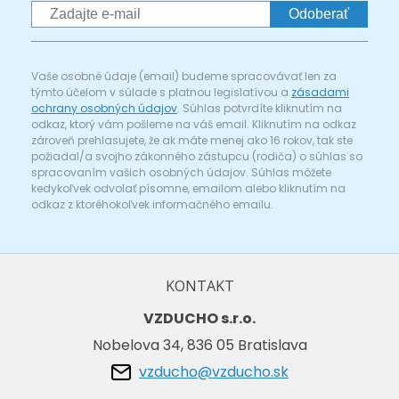
Odoberať
Vaše osobné údaje (email) budeme spracovávať len za
týmto účelom v súlade s platnou legislatívou a
zásadami
ochrany osobných údajov
. Súhlas potvrdíte kliknutím na
odkaz, ktorý vám pošleme na váš email. Kliknutím na odkaz
zároveň prehlasujete, že ak máte menej ako 16 rokov, tak ste
požiadal/a svojho zákonného zástupcu (rodiča) o súhlas so
spracovaním vašich osobných údajov. Súhlas môžete
kedykoľvek odvolať písomne, emailom alebo kliknutím na
odkaz z ktoréhokoľvek informačného emailu.
KONTAKT
VZDUCHO s.r.o.
Nobelova 34, 836 05 Bratislava
vzducho@vzducho.sk