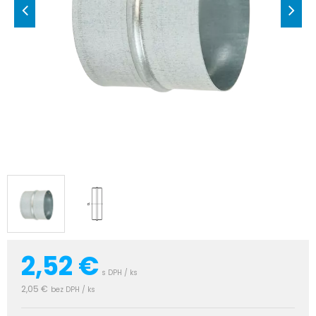
2,52
€
s DPH / ks
2,05 €
bez DPH / ks