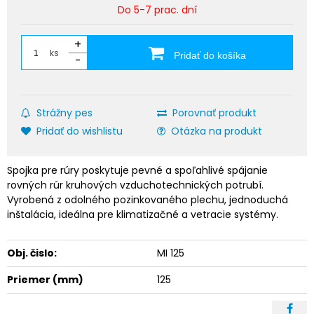
Do 5-7 prac. dní
+
ks
Pridať do košíka
-
Strážny pes
Porovnať produkt
Pridať do wishlistu
Otázka na produkt
Spojka pre rúry poskytuje pevné a spoľahlivé spájanie
rovných rúr kruhových vzduchotechnických potrubí.
Vyrobená z odolného pozinkovaného plechu, jednoduchá
inštalácia, ideálna pre klimatizačné a vetracie systémy.
Obj. čislo:
MI 125
Priemer (mm)
125