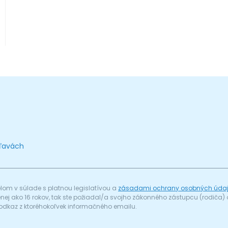
zľavách
om v súlade s platnou legislatívou a
zásadami ochrany osobných úda
menej ako 16 rokov, tak ste požiadal/a svojho zákonného zástupcu (rodič
odkaz z ktoréhokoľvek informačného emailu.