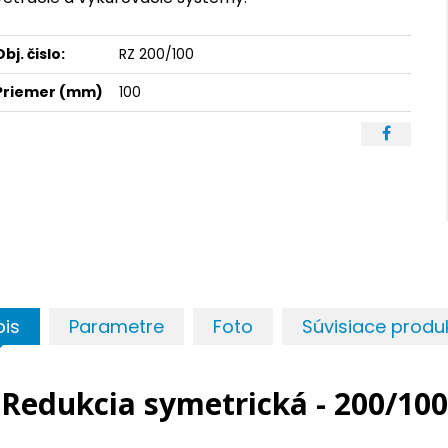
Obj. čislo:
RZ 200/100
Priemer (mm)
100
pis
Parametre
Foto
Súvisiace produ
Redukcia symetrická - 200/100