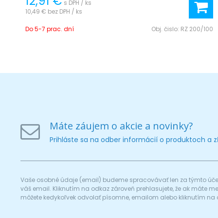
12,91 €
s DPH / ks
10,49 €
bez DPH / ks
Do 5-7 prac. dní
Obj. čislo:
RZ 200/100
Máte záujem o akcie a novinky?
Prihláste sa na odber informácií o produktoch a 
Vaše osobné údaje (email) budeme spracovávať len za týmto účel
váš email. Kliknutím na odkaz zároveň prehlasujete, že ak máte 
môžete kedykoľvek odvolať písomne, emailom alebo kliknutím na 