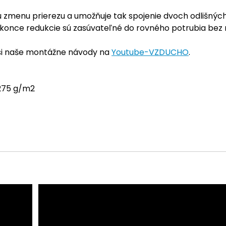
ú zmenu prierezu a umožňuje tak spojenie dvoch odlišnýc
konce redukcie sú zasúvateľné do rovného potrubia bez nu
 si naše montážne návody na
Youtube-VZDUCHO
.
 275 g/m2