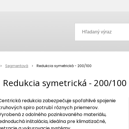
Segmentová
Redukcia symetrická - 200/100
Redukcia symetrická - 200/100
Centrická redukcia zabezpečuje spoľahlivé spojenie
kruhových spiro potrubí rôznych priemerov.
Vyrobená z odolného pozinkovaného materiálu,
jednoduchá inštalácia, ideálna pre klimatizačné,
vetracie a vykurovacie systémy.