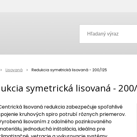
Lisovaná
Redukcia symetrická lisovaná - 200/125
ukcia symetrická lisovaná - 200
Centrická lisovaná redukcia zabezpečuje spoľahlivé
spojenie kruhových spiro potrubí rôznych priemerov.
Vyrobená lisovaním z odolného pozinkovaného
materiálu, jednoduchá inštalácia, ideálna pre
klimatizačné, vetracie a vykurovacie systémy.