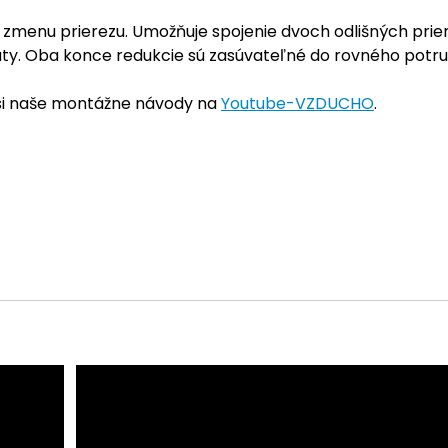
ú zmenu prierezu. Umožňuje spojenie dvoch odlišných pri
raty. Oba konce redukcie sú zasúvateľné do rovného potrub
 si naše montážne návody na
Youtube-VZDUCHO
.