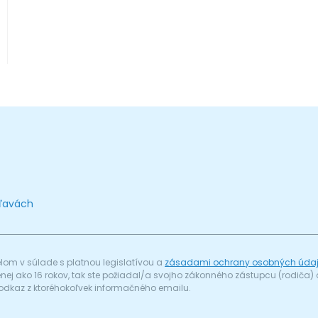
zľavách
om v súlade s platnou legislatívou a
zásadami ochrany osobných úda
menej ako 16 rokov, tak ste požiadal/a svojho zákonného zástupcu (rodič
odkaz z ktoréhokoľvek informačného emailu.