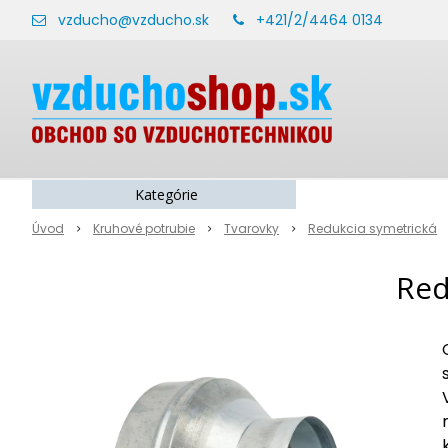
vzducho@vzducho.sk
+421/2/4464 0134
Kategórie
Úvod
Kruhové potrubie
Tvarovky
Redukcia symetrická
Red