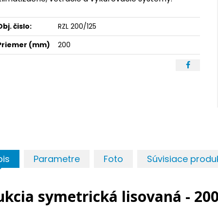
Obj. čislo:
RZL 200/125
Priemer (mm)
200
pis
Parametre
Foto
Súvisiace produ
kcia symetrická lisovaná - 20