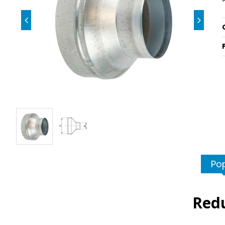
Po
Redu