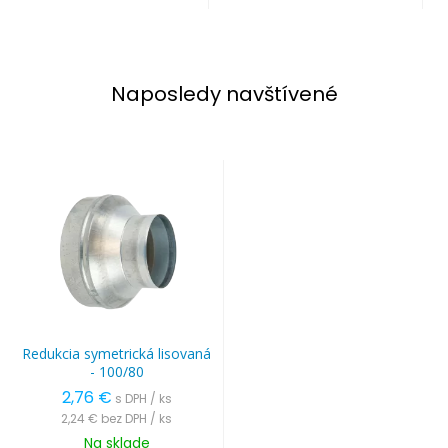
Naposledy navštívené
Redukcia symetrická lisovaná
- 100/80
2,76 €
s DPH / ks
2,24 €
bez DPH / ks
Na sklade