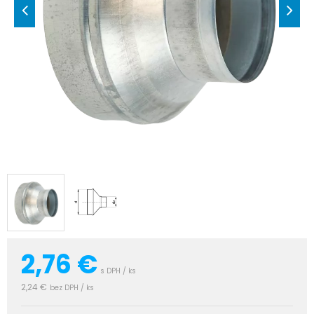
2,76
€
s DPH / ks
2,24 €
bez DPH / ks