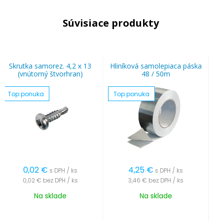
Súvisiace produkty
Skrutka samorez. 4,2 x 13
Hliníková samolepiaca páska
(vnútorný štvorhran)
48 / 50m
Top ponuka
Top ponuka
0,02
€
4,25
€
s DPH / ks
s DPH / ks
0,02 €
bez DPH / ks
3,46 €
bez DPH / ks
Na sklade
Na sklade