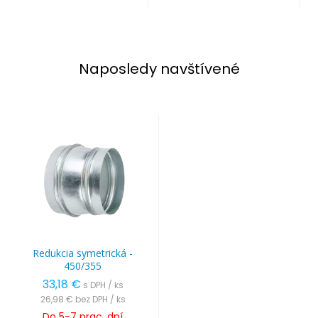
Naposledy navštívené
Redukcia symetrická -
450/355
33,18 €
s DPH / ks
26,98 €
bez DPH / ks
Do 5-7 prac. dní