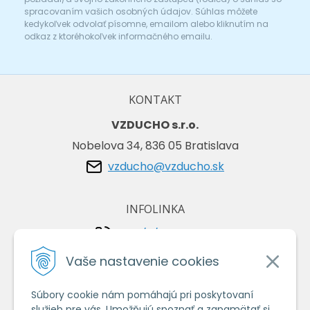
spracovaním vašich osobných údajov. Súhlas môžete
kedykoľvek odvolať písomne, emailom alebo kliknutím na
odkaz z ktoréhokoľvek informačného emailu.
KONTAKT
VZDUCHO s.r.o.
Nobelova 34, 836 05 Bratislava
vzducho@vzducho.sk
INFOLINKA
+421/2/4464 0134
+421/903 729 042
Vaše nastavenie cookies
Súbory cookie nám pomáhajú pri poskytovaní
VŠETKO O NÁKUPE
služieb pre vás. Umožňujú spoznať a zapamätať si