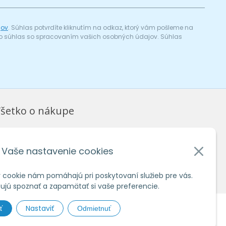
jov
. Súhlas potvrdíte kliknutím na odkaz, ktorý vám pošleme na
a) o súhlas so spracovaním vašich osobných údajov. Súhlas
šetko o nákupe
bchodné podmienky
chrana osobných údajov
Vaše nastavenie cookies
ko nakupovať
 cookie nám pomáhajú pri poskytovaní služieb pre vás.
jú spoznať a zapamätať si vaše preferencie.
Nastaviť
ť
Odmietnuť
hosting
spoločnosti
WEBYGROUP