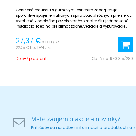
Centrická redukcia s gumovým tesnením zabezpečuje
spoľahlivé spojenie kruhových spiro potrubí rôznych priemerov.
Vyrobená z odolného pozinkovaného materiálu, jednoduchá
inštalácia, ideálna pre klimatizačné, vetracie a vykurovacie
systémy.
27,37 €
s DPH / ks
22,25 €
bez DPH / ks
Do 5-7 prac. dní
Obj. čislo:
RZG 315/280
Máte záujem o akcie a novinky?
Prihláste sa na odber informácií o produktoch a 