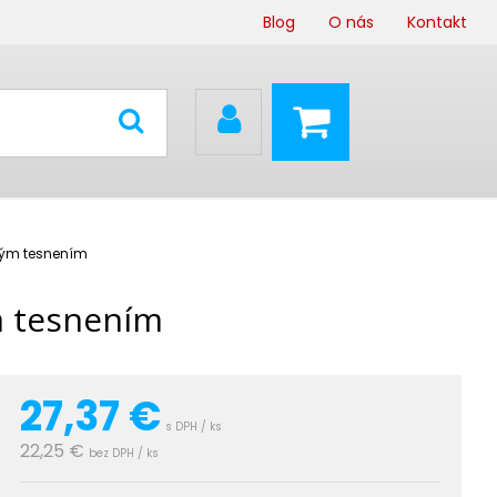
Blog
O nás
Kontakt
vým tesnením
m tesnením
27,37
€
s DPH / ks
22,25 €
bez DPH / ks