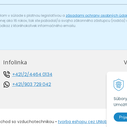
om v súlade s platnou legislatívou a
zásadami ochrany osobných úda
menej ako 16 rokov, tak ste požiadal/a svojho zákonného zástupcu (rodič
odkaz z ktoréhokoľvek informačného emailu.
Infolinka
V
+421/2/4464 0134
O
+421/903 729 042
O
A
Súbory
Umožňu
Prija
bchod so vzduchotechnikou •
tvorba eshopu cez UNIobchod
,
web