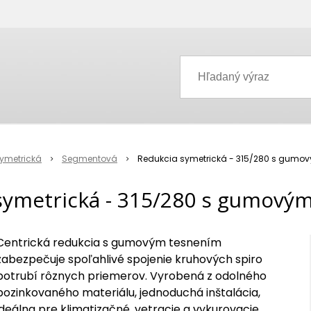
ymetrická
Segmentová
Redukcia symetrická - 315/280 s gumo
symetrická - 315/280 s gumový
Centrická redukcia s gumovým tesnením
zabezpečuje spoľahlivé spojenie kruhových spiro
potrubí rôznych priemerov. Vyrobená z odolného
pozinkovaného materiálu, jednoduchá inštalácia,
ideálna pre klimatizačné, vetracie a vykurovacie