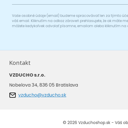
Vaše osobné údaje (email) budeme spracovávať len za týmto účel
váš email. Kliknutím na odkaz zároveň prehlasujete, že ak máte 
môžete kedykoľvek odvolať písomne, emailom alebo kliknutím na 
Kontakt
VZDUCHO s.r.o.
Nobelova 34, 836 05 Bratislava
vzducho@vzducho.sk
© 2026 Vzduchoshop.sk - Váš o