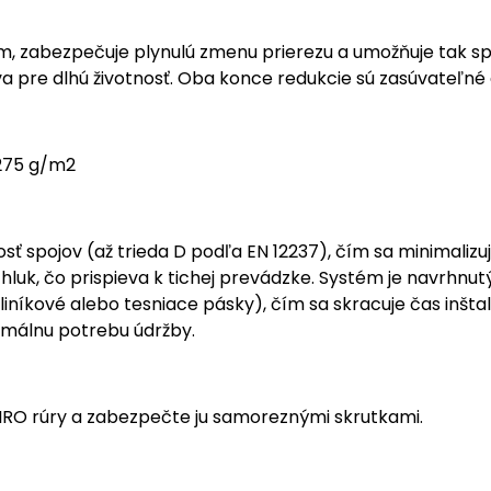
, zabezpečuje plynulú zmenu prierezu a umožňuje tak sp
 pre dlhú životnosť. Oba konce redukcie sú zasúvateľné d
 275 g/m2
spojov (až trieda D podľa EN 12237), čím sa minimalizujú
luk, čo prispieva k tichej prevádzke. Systém je navrhnut
níkové alebo tesniace pásky), čím sa skracuje čas inštal
nimálnu potrebu údržby.
RO rúry a zabezpečte ju samoreznými skrutkami.