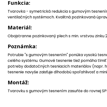
Funkcia:
Tvarovka - symetrická redukcia s gumovým tesnením
ventilačných systémoch. Kvalitná pozinkovaná úprava
Materiál:
Obojstranne pozinkovaný plech s min. vrstvou zinku
Poznámka:
Potrubie "s gumovým tesnením" ponúka vysokú tesnosť 
celého systému. Gumové tesnenie tiež pomáha tlmiť h
potreby dodatočných tesniacich materiálov (napr. hli
tesnenie navyše zaisťuje dlhodobú spoľahlivosť a mi
Montáž:
Tvarovku s gumovým tesnením zasuňte do rovnej SPI