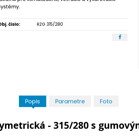
systémy.
Obj. čislo:
RZG 315/280
Popis
Parametre
Foto
ymetrická - 315/280 s gumov