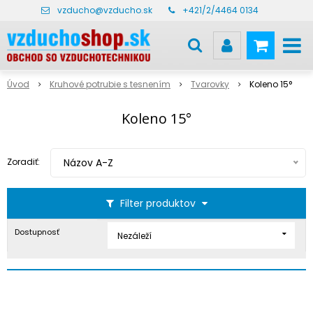
vzducho@vzducho.sk
+421/2/4464 0134
Úvod
Kruhové potrubie s tesnením
Tvarovky
Koleno 15°
Koleno 15°
Zoradiť:
Názov A-Z
Filter produktov
Dostupnosť
Nezáleží