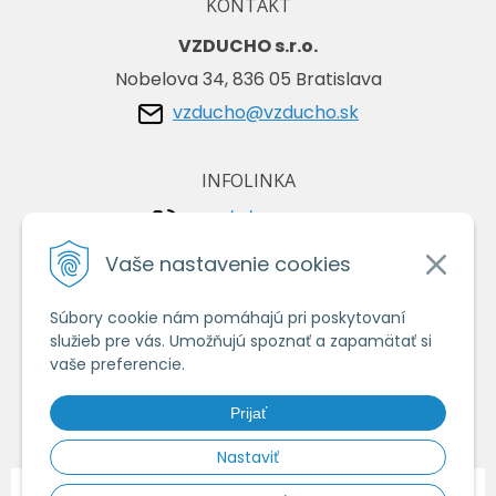
KONTAKT
VZDUCHO s.r.o.
Nobelova 34, 836 05 Bratislava
vzducho@vzducho.sk
INFOLINKA
+421/2/4464 0134
+421/903 729 042
Vaše nastavenie cookies
Súbory cookie nám pomáhajú pri poskytovaní
VŠETKO O NÁKUPE
služieb pre vás. Umožňujú spoznať a zapamätať si
Obchodné podmienky
vaše preferencie.
Ochrana osobných údajov
Prijať
Ako nakupovať
Nastaviť