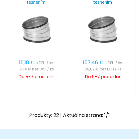
tesnením
tesnením
15,18
€
157,46
€
s DPH / ks
s DPH / ks
12,34 €
bez DPH / ks
128,02 €
bez DPH / ks
Do 5-7 prac. dní
Do 5-7 prac. dní
Produkty:
22
| Aktuálna strana:
1
/
1