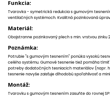
Funkcia:
Tvarovka - symetrická redukcia s gumovým tesnením
ventilačných systémoch. Kvalitná pozinkovaná úprava
Materiál:
Obojstranne pozinkovaný plech s min. vrstvou zinku
Poznámka:
Potrubie "s gumovým tesnením" ponúka vysokú tesnosť 
celého systému. Gumové tesnenie tiež pomáha tlmiť h
potreby dodatočných tesniacich materiálov (napr. hli
tesnenie navyše zaisťuje dlhodobú spoľahlivosť a mi
Montáž:
Tvarovku s gumovým tesnením zasuňte do rovnej SPI