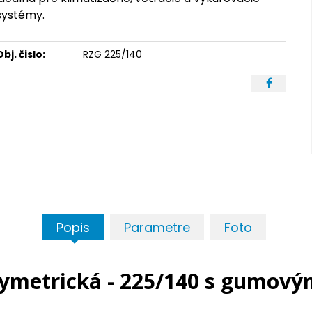
systémy.
Obj. čislo:
RZG 225/140
Popis
Parametre
Foto
ymetrická - 225/140 s gumov