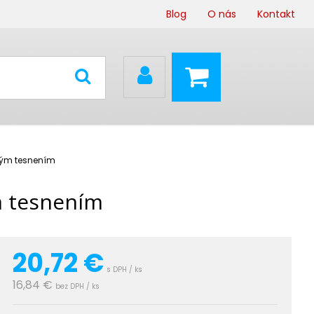
Blog
O nás
Kontakt
vým tesnením
m tesnením
20,72
€
s DPH / ks
16,84 €
bez DPH / ks