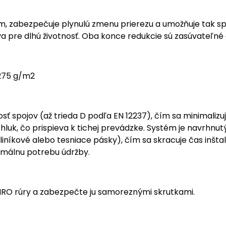
, zabezpečuje plynulú zmenu prierezu a umožňuje tak sp
 pre dlhú životnosť. Oba konce redukcie sú zasúvateľné d
 275 g/m2
spojov (až trieda D podľa EN 12237), čím sa minimalizujú
luk, čo prispieva k tichej prevádzke. Systém je navrhnut
níkové alebo tesniace pásky), čím sa skracuje čas inštal
nimálnu potrebu údržby.
RO rúry a zabezpečte ju samoreznými skrutkami.