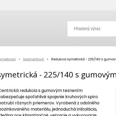
ymetrická
Segmentová
Redukcia symetrická - 225/140 s gumo
symetrická - 225/140 s gumový
Centrická redukcia s gumovým tesnením
zabezpečuje spoľahlivé spojenie kruhových spiro
potrubí rôznych priemerov. Vyrobená z odolného
pozinkovaného materiálu, jednoduchá inštalácia,
ideálna pre klimatizačné, vetracie a vykurovacie