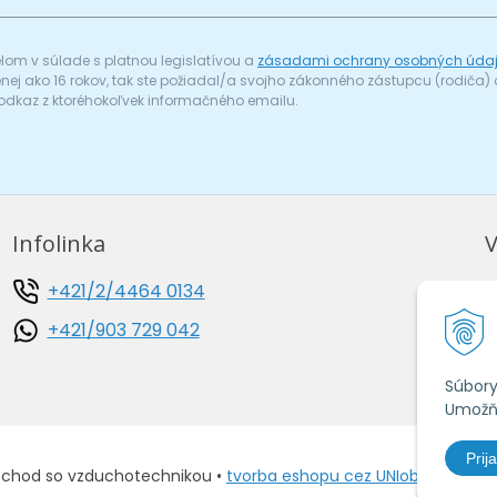
om v súlade s platnou legislatívou a
zásadami ochrany osobných úda
menej ako 16 rokov, tak ste požiadal/a svojho zákonného zástupcu (rodič
odkaz z ktoréhokoľvek informačného emailu.
Infolinka
V
+421/2/4464 0134
O
+421/903 729 042
O
A
Súbory
Umožňu
Prija
bchod so vzduchotechnikou •
tvorba eshopu cez UNIobchod
,
web