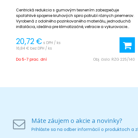
Centrická redukcia s gumovým tesnením zabezpečuje
spoľahlivé spojenie kruhových spiro potrubí rôznych priemerov.
Vyrobená z odolného pozinkovaného materiálu, jednoduchá
inštalácia, ideálna pre klimatizačné, vetracie a vykurovacie
systémy.
20,72 €
s DPH / ks
16,84 €
bez DPH / ks
Do 5-7 prac. dní
Obj. čislo:
RZG 225/140
Máte záujem o akcie a novinky?
Prihláste sa na odber informácií o produktoch a 