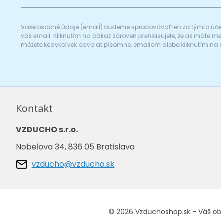
Vaše osobné údaje (email) budeme spracovávať len za týmto účel
váš email. Kliknutím na odkaz zároveň prehlasujete, že ak máte 
môžete kedykoľvek odvolať písomne, emailom alebo kliknutím na 
Kontakt
VZDUCHO s.r.o.
Nobelova 34, 836 05 Bratislava
vzducho@vzducho.sk
© 2026 Vzduchoshop.sk - Váš o