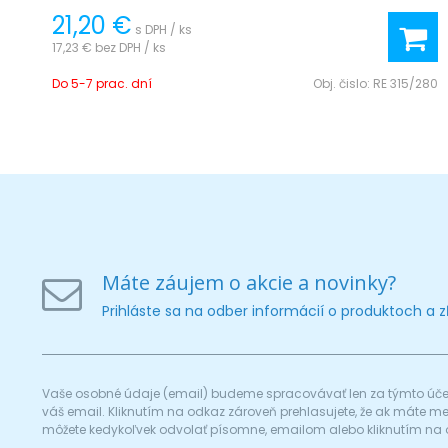
21,20 €
s DPH / ks
17,23 €
bez DPH / ks
Do 5-7 prac. dní
Obj. čislo:
RE 315/280
Máte záujem o akcie a novinky?
Prihláste sa na odber informácií o produktoch a 
Vaše osobné údaje (email) budeme spracovávať len za týmto účel
váš email. Kliknutím na odkaz zároveň prehlasujete, že ak máte 
môžete kedykoľvek odvolať písomne, emailom alebo kliknutím na 