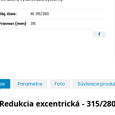
Obj. čislo:
RE 315/280
Priemer (mm)
315
pis
Parametre
Foto
Súvisiace produ
Redukcia excentrická - 315/28