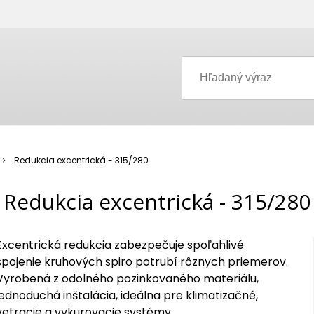
Redukcia excentrická - 315/280
Redukcia excentrická - 315/280
Excentrická redukcia zabezpečuje spoľahlivé
spojenie kruhových spiro potrubí rôznych priemerov.
Vyrobená z odolného pozinkovaného materiálu,
jednoduchá inštalácia, ideálna pre klimatizačné,
vetracie a vykurovacie systémy.