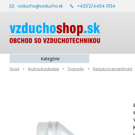
vzducho@vzducho.sk
+421/2/4464 0134
Kategórie
Úvod
Kruhové potrubie
Tvarovky
Redukcia excentrická