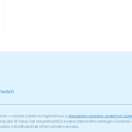
zľavách
om v súlade s platnou legislatívou a
zásadami ochrany osobných úda
menej ako 16 rokov, tak ste požiadal/a svojho zákonného zástupcu (rodič
odkaz z ktoréhokoľvek informačného emailu.