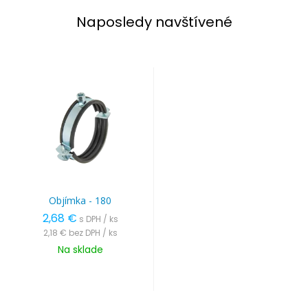
Naposledy navštívené
Objímka - 180
2,68 €
s DPH / ks
2,18 €
bez DPH / ks
Na sklade