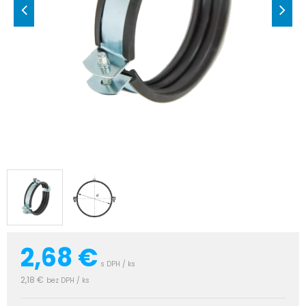
2,68
€
s DPH / ks
2,18 €
bez DPH / ks