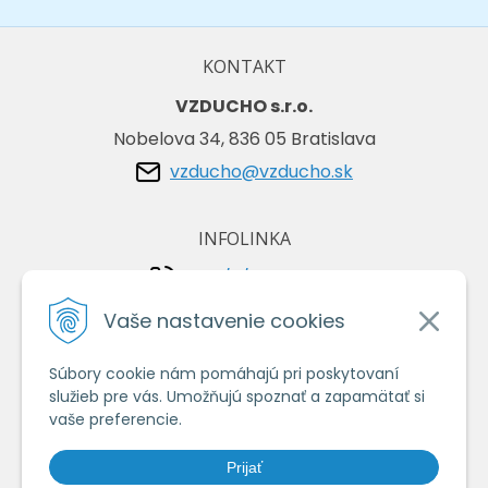
KONTAKT
VZDUCHO s.r.o.
Nobelova 34, 836 05 Bratislava
vzducho@vzducho.sk
INFOLINKA
+421/2/4464 0134
+421/903 729 042
Vaše nastavenie cookies
Súbory cookie nám pomáhajú pri poskytovaní
VŠETKO O NÁKUPE
služieb pre vás. Umožňujú spoznať a zapamätať si
Obchodné podmienky
vaše preferencie.
Ochrana osobných údajov
Prijať
Ako nakupovať