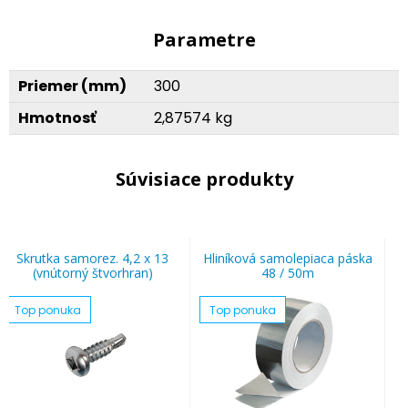
Parametre
Priemer (mm)
300
Hmotnosť
2,87574 kg
Súvisiace produkty
Skrutka samorez. 4,2 x 13
Hliníková samolepiaca páska
(vnútorný štvorhran)
48 / 50m
Top ponuka
Top ponuka