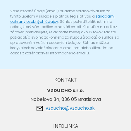
Vaše osobné údaje (email) budeme spracovávať len za
týmto účelom v súlade s platnou legislatívou a
zásadami
ochrany osobných údajov
. Súhlas potvrdíte kliknutím na
odkaz, ktorý vám pošleme na váš email. Kliknutím na odkaz
zároveň prehlasujete, že ak máte menej ako 16 rokov, tak ste
požiadal/a svojho zákonného zástupcu (rodiča) o súhlas so
spracovaním vašich osobných údajov. Súhlas môžete
kedykoľvek odvolať písomne, emailom alebo kliknutím na
odkaz z ktoréhokoľvek informačného emailu.
KONTAKT
VZDUCHO s.r.o.
Nobelova 34, 836 05 Bratislava
vzducho@vzducho.sk
INFOLINKA