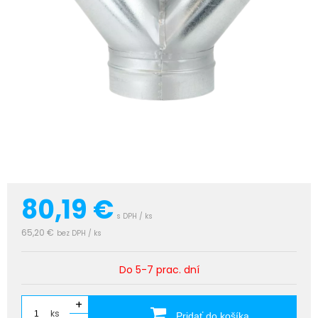
80,19
€
s DPH / ks
65,20 €
bez DPH / ks
Do 5-7 prac. dní
+
ks
Pridať do košíka