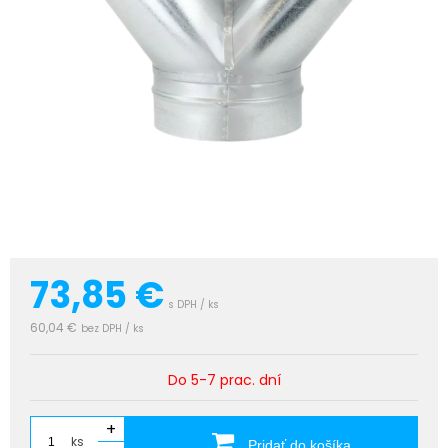
73,85
€
s DPH / ks
60,04 €
bez DPH / ks
Do 5-7 prac. dní
+
ks
Pridať do košíka