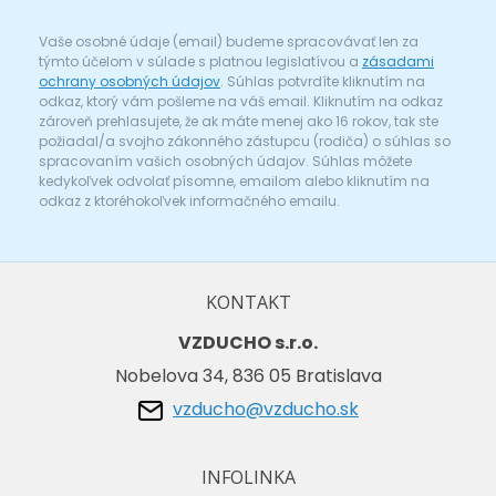
Vaše osobné údaje (email) budeme spracovávať len za
týmto účelom v súlade s platnou legislatívou a
zásadami
ochrany osobných údajov
. Súhlas potvrdíte kliknutím na
odkaz, ktorý vám pošleme na váš email. Kliknutím na odkaz
zároveň prehlasujete, že ak máte menej ako 16 rokov, tak ste
požiadal/a svojho zákonného zástupcu (rodiča) o súhlas so
spracovaním vašich osobných údajov. Súhlas môžete
kedykoľvek odvolať písomne, emailom alebo kliknutím na
odkaz z ktoréhokoľvek informačného emailu.
KONTAKT
VZDUCHO s.r.o.
Nobelova 34, 836 05 Bratislava
vzducho@vzducho.sk
INFOLINKA