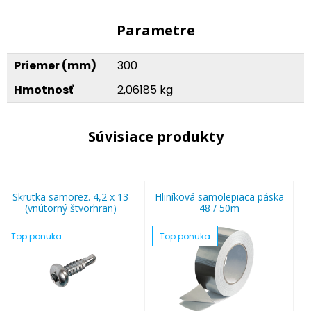
Parametre
Priemer (mm)
300
Hmotnosť
2,06185 kg
Súvisiace produkty
Skrutka samorez. 4,2 x 13
Hliníková samolepiaca páska
(vnútorný štvorhran)
48 / 50m
Top ponuka
Top ponuka