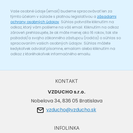
Vaše osobné údaje (email) budeme spracovávať len za
týmto účelom v súlade s platnou legislatívou a
zásadami
ochrany osobných údajov
. Súhlas potvrdíte kliknutím na
odkaz, ktorý vám pošleme na váš email. Kliknutím na odkaz
zároveň prehlasujete, že ak máte menej ako 16 rokov, tak ste
požiadal/a svojho zákonného zástupcu (rodiča) o súhlas so
spracovaním vašich osobných údajov. Súhlas môžete
kedykoľvek odvolať písomne, emailom alebo kliknutím na
odkaz z ktoréhokoľvek informačného emailu.
KONTAKT
VZDUCHO s.r.o.
Nobelova 34, 836 05 Bratislava
vzducho@vzducho.sk
INFOLINKA