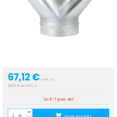
67,12
€
s DPH / ks
54,57 €
bez DPH / ks
Do 5-7 prac. dní
+
ks
Pridať do košíka