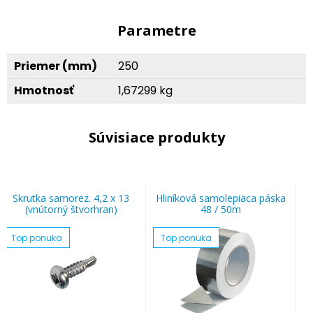
Parametre
Priemer (mm)
250
Hmotnosť
1,67299 kg
Súvisiace produkty
Skrutka samorez. 4,2 x 13
Hliníková samolepiaca páska
(vnútorný štvorhran)
48 / 50m
Top ponuka
Top ponuka