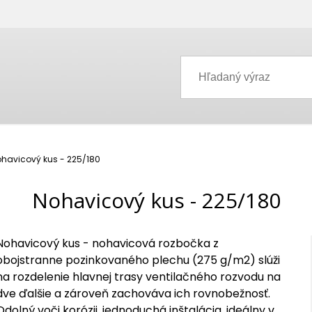
havicový kus - 225/180
Nohavicový kus - 225/180
Nohavicový kus - nohavicová rozbočka z
obojstranne pozinkovaného plechu (275 g/m2) slúži
na rozdelenie hlavnej trasy ventilačného rozvodu na
dve ďalšie a zároveň zachováva ich rovnobežnosť.
Odolný voči korózii, jednoduchá inštalácia, ideálny v