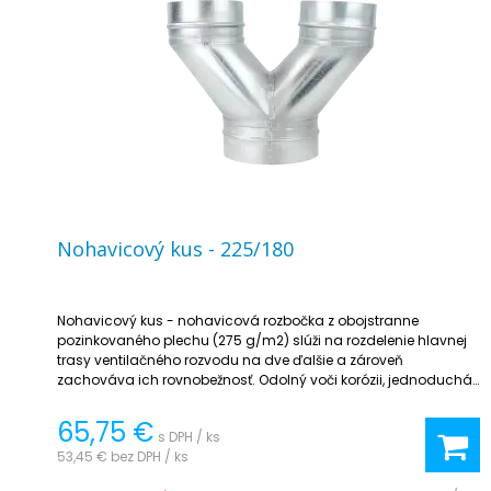
Nohavicový kus - 225/180
Nohavicový kus - nohavicová rozbočka z obojstranne
pozinkovaného plechu (275 g/m2) slúži na rozdelenie hlavnej
trasy ventilačného rozvodu na dve ďalšie a zároveň
zachováva ich rovnobežnosť. Odolný voči korózii, jednoduchá
inštalácia, ideálny v klimatizačných a vetracích systémoch.
65,75 €
s DPH / ks
53,45 €
bez DPH / ks