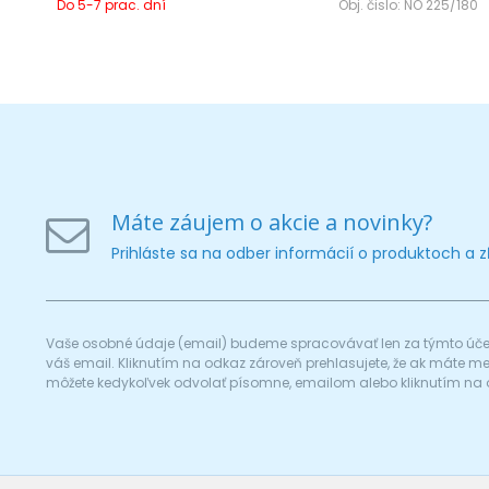
Do 5-7 prac. dní
Obj. čislo:
NO 225/180
Máte záujem o akcie a novinky?
Prihláste sa na odber informácií o produktoch a 
Vaše osobné údaje (email) budeme spracovávať len za týmto účel
váš email. Kliknutím na odkaz zároveň prehlasujete, že ak máte 
môžete kedykoľvek odvolať písomne, emailom alebo kliknutím na 