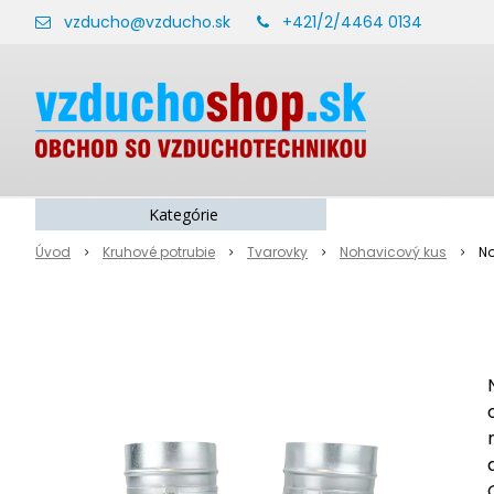
vzducho@vzducho.sk
+421/2/4464 0134
Kategórie
Úvod
Kruhové potrubie
Tvarovky
Nohavicový kus
No