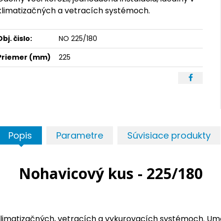
klimatizačných a vetracích systémoch.
Obj. čislo:
NO 225/180
Priemer (mm)
225
Popis
Parametre
Súvisiace produkty
Nohavicový kus - 225/180
 klimatizačných, vetracích a vykurovacích systémoch. Um