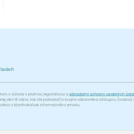
zľavách
om v súlade s platnou legislatívou a
zásadami ochrany osobných úda
menej ako 16 rokov, tak ste požiadal/a svojho zákonného zástupcu (rodič
odkaz z ktoréhokoľvek informačného emailu.