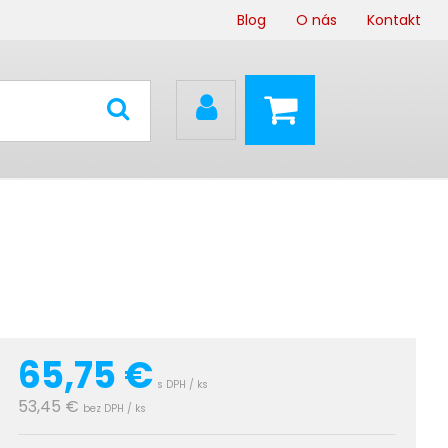
Blog
O nás
Kontakt
65,75
€
s DPH / ks
53,45 €
bez DPH / ks