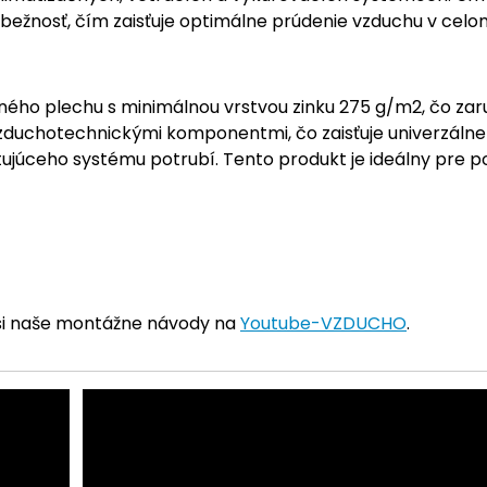
ežnosť, čím zaisťuje optimálne prúdenie vzduchu v celo
ho plechu s minimálnou vrstvou zinku 275 g/m2, čo zaruču
zduchotechnickými komponentmi, čo zaisťuje univerzálne p
tujúceho systému potrubí. Tento produkt je ideálny pre po
 si naše montážne návody na
Youtube-VZDUCHO
.