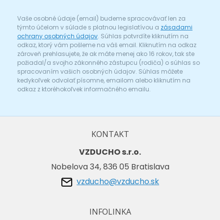
Vaše osobné údaje (email) budeme spracovávať len za
týmto účelom v súlade s platnou legislatívou a
zásadami
ochrany osobných údajov
. Súhlas potvrdíte kliknutím na
odkaz, ktorý vám pošleme na váš email. Kliknutím na odkaz
zároveň prehlasujete, že ak máte menej ako 16 rokov, tak ste
požiadal/a svojho zákonného zástupcu (rodiča) o súhlas so
spracovaním vašich osobných údajov. Súhlas môžete
kedykoľvek odvolať písomne, emailom alebo kliknutím na
odkaz z ktoréhokoľvek informačného emailu.
KONTAKT
VZDUCHO s.r.o.
Nobelova 34, 836 05 Bratislava
vzducho@vzducho.sk
INFOLINKA