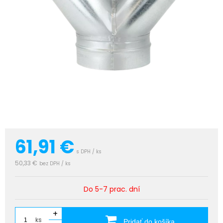
61,91
€
s DPH / ks
50,33 €
bez DPH / ks
Do 5-7 prac. dní
+
ks
Pridať do košíka