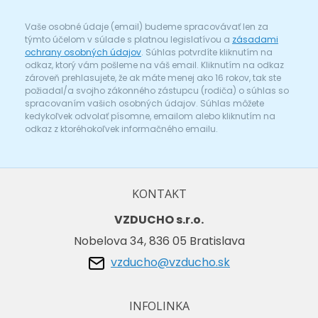
Vaše osobné údaje (email) budeme spracovávať len za
týmto účelom v súlade s platnou legislatívou a
zásadami
ochrany osobných údajov
. Súhlas potvrdíte kliknutím na
odkaz, ktorý vám pošleme na váš email. Kliknutím na odkaz
zároveň prehlasujete, že ak máte menej ako 16 rokov, tak ste
požiadal/a svojho zákonného zástupcu (rodiča) o súhlas so
spracovaním vašich osobných údajov. Súhlas môžete
kedykoľvek odvolať písomne, emailom alebo kliknutím na
odkaz z ktoréhokoľvek informačného emailu.
KONTAKT
VZDUCHO s.r.o.
Nobelova 34, 836 05 Bratislava
vzducho@vzducho.sk
INFOLINKA