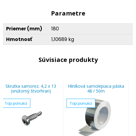
Parametre
Priemer (mm)
180
Hmotnosť
1,10689 kg
Súvisiace produkty
Skrutka samorez. 4,2 x 13
Hliníková samolepiaca páska
(vnútorný štvorhran)
48 / 50m
Top ponuka
Top ponuka