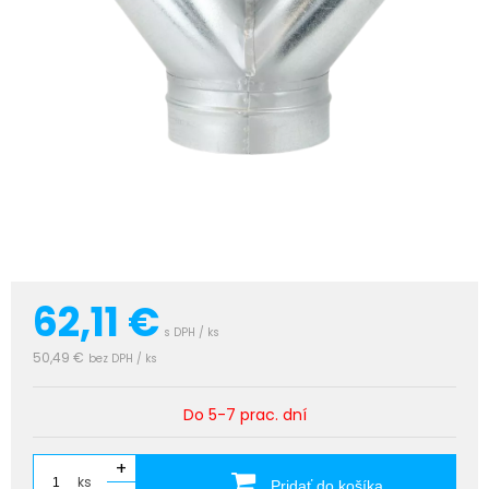
62,11
€
s DPH / ks
50,49 €
bez DPH / ks
Do 5-7 prac. dní
+
ks
Pridať do košíka