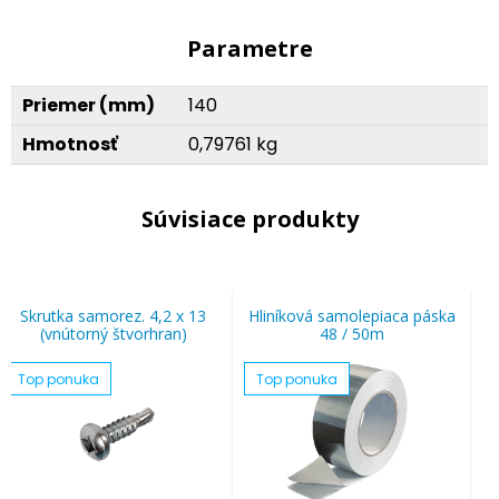
Parametre
Priemer (mm)
140
Hmotnosť
0,79761 kg
Súvisiace produkty
Skrutka samorez. 4,2 x 13
Hliníková samolepiaca páska
(vnútorný štvorhran)
48 / 50m
Top ponuka
Top ponuka