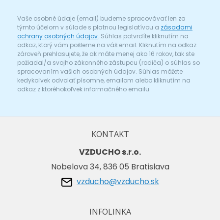
Vaše osobné údaje (email) budeme spracovávať len za
týmto účelom v súlade s platnou legislatívou a
zásadami
ochrany osobných údajov
. Súhlas potvrdíte kliknutím na
odkaz, ktorý vám pošleme na váš email. Kliknutím na odkaz
zároveň prehlasujete, že ak máte menej ako 16 rokov, tak ste
požiadal/a svojho zákonného zástupcu (rodiča) o súhlas so
spracovaním vašich osobných údajov. Súhlas môžete
kedykoľvek odvolať písomne, emailom alebo kliknutím na
odkaz z ktoréhokoľvek informačného emailu.
KONTAKT
VZDUCHO s.r.o.
Nobelova 34, 836 05 Bratislava
vzducho@vzducho.sk
INFOLINKA