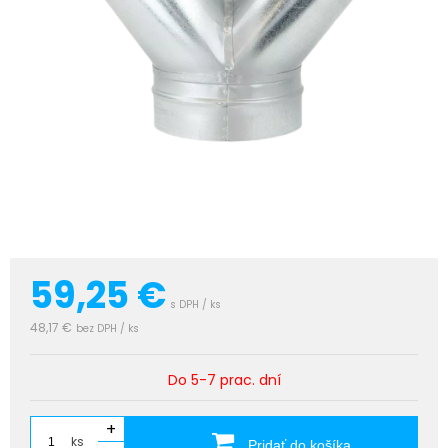
59,25
€
s DPH / ks
48,17 €
bez DPH / ks
Do 5-7 prac. dní
+
ks
Pridať do košíka