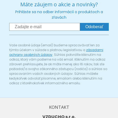
Máte záujem o akcie a novinky?
Prihláste sa na odber informácií o produktoch a
zľavách
Odoberať
Vaše osobné údaje (email) budeme spracovávať len za
týmto účelom v súlade s platnou legislatívou a
zásadami
ochrany osobných údajov
. Súhlas potvrdíte kliknutím na
odkaz, ktorý vám pošleme na váš email. Kliknutím na odkaz
zároveň prehlasujete, že ak máte menej ako 16 rokov, tak ste
požiadal/a svojho zákonného zástupcu (rodiča) o súhlas so
spracovaním vašich osobných údajov. Súhlas môžete
kedykoľvek odvolať písomne, emailom alebo kliknutím na
odkaz z ktoréhokoľvek informačného emailu.
KONTAKT
VZDUCHO s.r.o.