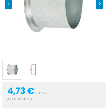
4,73
€
s DPH / ks
3,84 €
bez DPH / ks