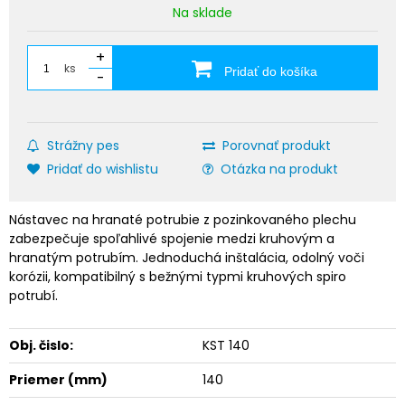
Na sklade
+
ks
Pridať do košíka
-
Strážny pes
Porovnať produkt
Pridať do wishlistu
Otázka na produkt
Nástavec na hranaté potrubie z pozinkovaného plechu
zabezpečuje spoľahlivé spojenie medzi kruhovým a
hranatým potrubím. Jednoduchá inštalácia, odolný voči
korózii, kompatibilný s bežnými typmi kruhových spiro
potrubí.
Obj. čislo:
KST 140
Priemer (mm)
140