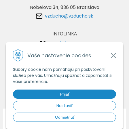
Nobelova 34, 836 05 Bratislava
vzducho@vzducho.sk
INFOLINKA
+421/2/4464 0134
+421/903 729 042
Vaše nastavenie cookies
Súbory cookie nám pomáhajú pri poskytovaní
VŠETKO O NÁKUPE
služieb pre vás. Umožňujú spoznať a zapamätať si
Obchodné podmienky
vaše preferencie.
Ochrana osobných údajov
Prijať
Ako nakupovať
Nastaviť
© 2026 Vzduchoshop.sk - Váš obchod so vzduchotechnikou •
tvorba
Odmietnuť
eshopu cez UNIobchod
,
webhosting
spoločnosti
WEBYGROUP