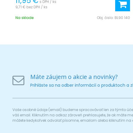
11,95 €
s DPH / ks
9,71 €
bez DPH / ks
Na sklade
Obj. čislo:
BL90 140
Máte záujem o akcie a novinky?
Prihláste sa na odber informácií o produktoch a 
Vaše osobné údaje (email) budeme spracovávať len za týmto účel
váš email. Kliknutím na odkaz zároveň prehlasujete, že ak máte 
môžete kedykoľvek odvolať písomne, emailom alebo kliknutím na 