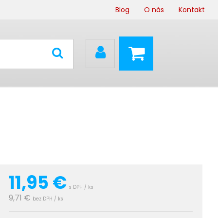
Blog
O nás
Kontakt
11,95
€
s DPH / ks
9,71 €
bez DPH / ks