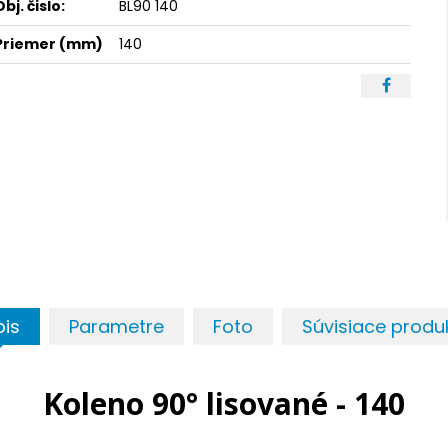
Obj. čislo:
BL90 140
Priemer (mm)
140
pis
Parametre
Foto
Súvisiace produ
Koleno 90° lisované - 140