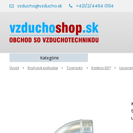
vzducho@vzducho.sk
+421/2/4464 0134
Kategórie
Úvod
Kruhové potrubie
Tvarovky
Koleno 90°
Lisova