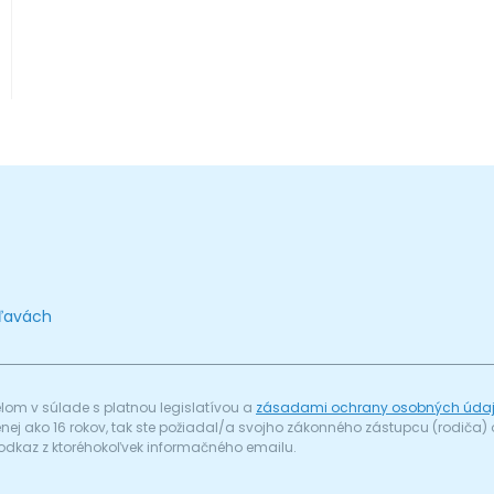
zľavách
om v súlade s platnou legislatívou a
zásadami ochrany osobných úda
menej ako 16 rokov, tak ste požiadal/a svojho zákonného zástupcu (rodič
odkaz z ktoréhokoľvek informačného emailu.