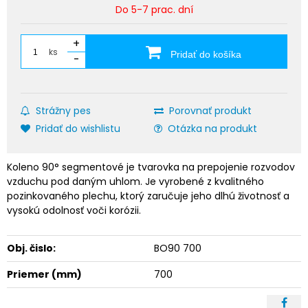
Do 5-7 prac. dní
+
ks
Pridať do košíka
-
Strážny pes
Porovnať produkt
Pridať do wishlistu
Otázka na produkt
Koleno 90° segmentové je tvarovka na prepojenie rozvodov
vzduchu pod daným uhlom. Je vyrobené z kvalitného
pozinkovaného plechu, ktorý zaručuje jeho dlhú životnosť a
vysokú odolnosť voči korózii.
Obj. čislo:
BO90 700
Priemer (mm)
700