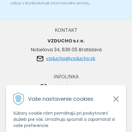
odkaz z ktoréhokoľvek informačného emailu.
KONTAKT
VZDUCHO s.r.o.
Nobelova 34, 836 05 Bratislava
vzducho@vzducho.sk
INFOLINKA
+421/2/4464 0134
+421/903 729 042
Vaše nastavenie cookies
Súbory cookie nám pomáhajú pri poskytovaní
VŠETKO O NÁKUPE
služieb pre vás. Umožňujú spoznať a zapamätať si
Obchodné podmienky
vaše preferencie.