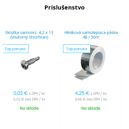
Príslušenstvo
Skrutka samorez. 4,2 x 13
Hliníková samolepiaca páska
(vnútorný štvorhran)
48 / 50m
Top ponuka
Top ponuka
0,02
€
4,25
€
s DPH / ks
s DPH / ks
0,02 €
bez DPH / ks
3,46 €
bez DPH / ks
Na sklade
Na sklade