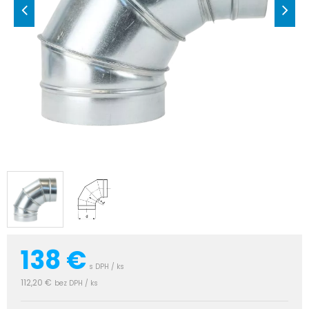
138
€
s DPH / ks
112,20 €
bez DPH / ks