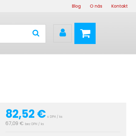
Blog
O nás
Kontakt
82,52
€
s DPH / ks
67,09 €
bez DPH / ks