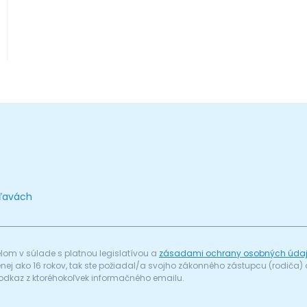
zľavách
om v súlade s platnou legislatívou a
zásadami ochrany osobných úda
menej ako 16 rokov, tak ste požiadal/a svojho zákonného zástupcu (rodič
odkaz z ktoréhokoľvek informačného emailu.