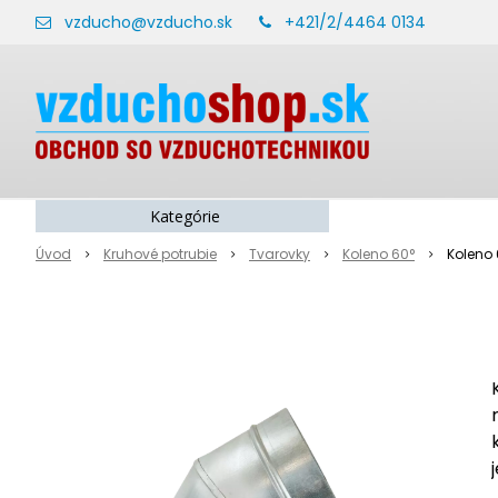
vzducho@vzducho.sk
+421/2/4464 0134
Kategórie
Úvod
Kruhové potrubie
Tvarovky
Koleno 60°
Koleno 