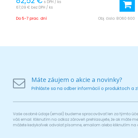
82,52 €
s DPH / ks
67,09 €
bez DPH / ks
Do 5-7 prac. dní
Obj. čislo:
BO60 600
Máte záujem o akcie a novinky?
Prihláste sa na odber informácií o produktoch a 
Vaše osobné údaje (email) budeme spracovávať len za týmto účel
váš email. Kliknutím na odkaz zároveň prehlasujete, že ak máte 
môžete kedykoľvek odvolať písomne, emailom alebo kliknutím na 