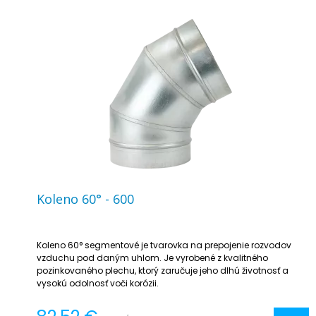
Koleno 60° - 600
Koleno 60° segmentové je tvarovka na prepojenie rozvodov
vzduchu pod daným uhlom. Je vyrobené z kvalitného
pozinkovaného plechu, ktorý zaručuje jeho dlhú životnosť a
vysokú odolnosť voči korózii.