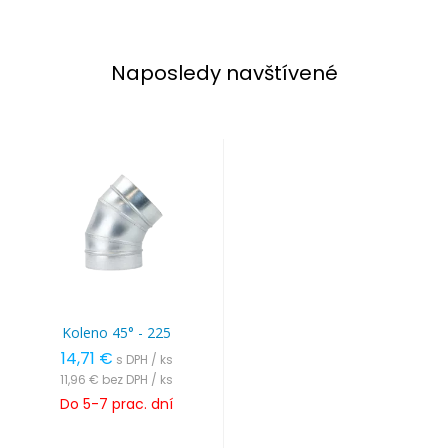
Naposledy navštívené
Koleno 45° - 225
14,71 €
s DPH / ks
11,96 €
bez DPH / ks
Do 5-7 prac. dní