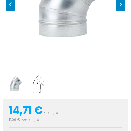
14,71
€
s DPH / ks
11,96 €
bez DPH / ks