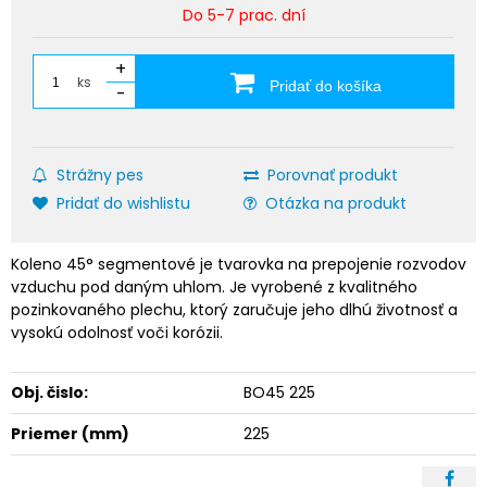
Do 5-7 prac. dní
+
ks
Pridať do košíka
-
Strážny pes
Porovnať produkt
Pridať do wishlistu
Otázka na produkt
Koleno 45° segmentové je tvarovka na prepojenie rozvodov
vzduchu pod daným uhlom. Je vyrobené z kvalitného
pozinkovaného plechu, ktorý zaručuje jeho dlhú životnosť a
vysokú odolnosť voči korózii.
Obj. čislo:
BO45 225
Priemer (mm)
225