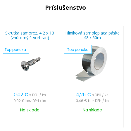
Príslušenstvo
Skrutka samorez. 4,2 x 13
Hliníková samolepiaca páska
(vnútorný štvorhran)
48 / 50m
Top ponuka
Top ponuka
0,02
€
4,25
€
s DPH / ks
s DPH / ks
0,02 €
bez DPH / ks
3,46 €
bez DPH / ks
Na sklade
Na sklade