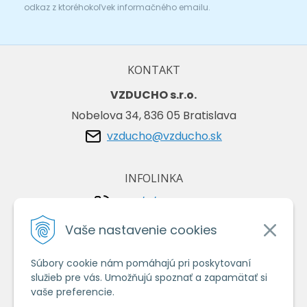
odkaz z ktoréhokoľvek informačného emailu.
KONTAKT
VZDUCHO s.r.o.
Nobelova 34, 836 05 Bratislava
vzducho@vzducho.sk
INFOLINKA
+421/2/4464 0134
+421/903 729 042
Vaše nastavenie cookies
Súbory cookie nám pomáhajú pri poskytovaní
VŠETKO O NÁKUPE
služieb pre vás. Umožňujú spoznať a zapamätať si
Obchodné podmienky
vaše preferencie.