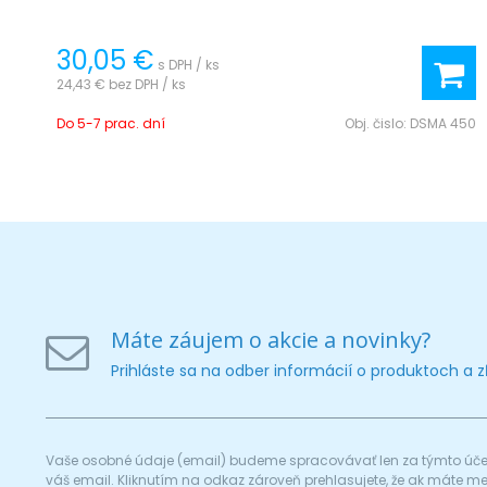
30,05 €
s DPH / ks
24,43 €
bez DPH / ks
Do 5-7 prac. dní
Obj. čislo:
DSMA 450
Máte záujem o akcie a novinky?
Prihláste sa na odber informácií o produktoch a 
Vaše osobné údaje (email) budeme spracovávať len za týmto účel
váš email. Kliknutím na odkaz zároveň prehlasujete, že ak máte 