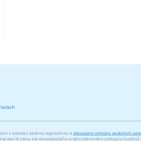
zľavách
om v súlade s platnou legislatívou a
zásadami ochrany osobných úda
menej ako 16 rokov, tak ste požiadal/a svojho zákonného zástupcu (rodič