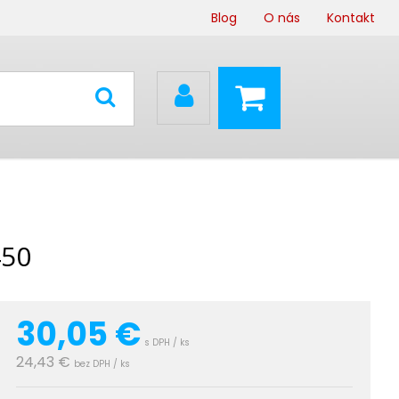
Blog
O nás
Kontakt
450
30,05
€
s DPH / ks
24,43 €
bez DPH / ks