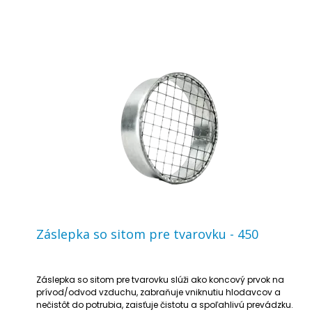
Záslepka so sitom pre tvarovku - 450
Záslepka so sitom pre tvarovku slúži ako koncový prvok na
prívod/odvod vzduchu, zabraňuje vniknutiu hlodavcov a
nečistôt do potrubia, zaisťuje čistotu a spoľahlivú prevádzku.