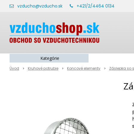
vzducho@vzducho.sk
+421/2/4464 0134
Kategórie
Úvod
Kruhové potrubie
Koncové elementy
Záslepka so 
Zá