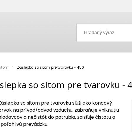
sitom
Záslepka so sitom pre tvarovku - 450
slepka so sitom pre tvarovku - 
Záslepka so sitom pre tvarovku slúži ako koncový
prvok na prívod/odvod vzduchu, zabraňuje vniknutiu
hlodavcov a nečistôt do potrubia, zaisťuje čistotu a
spoľahlivú prevádzku.