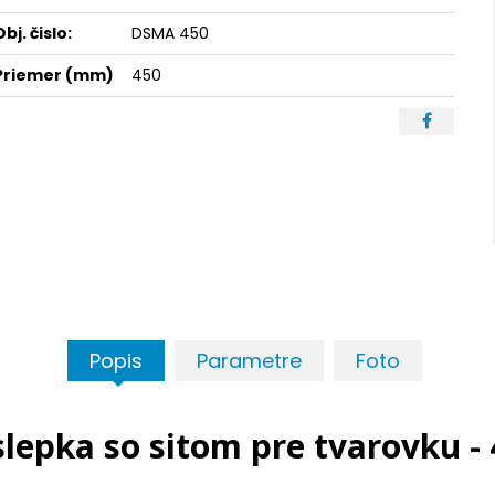
Obj. čislo:
DSMA 450
Priemer (mm)
450
Popis
Parametre
Foto
lepka so sitom pre tvarovku -