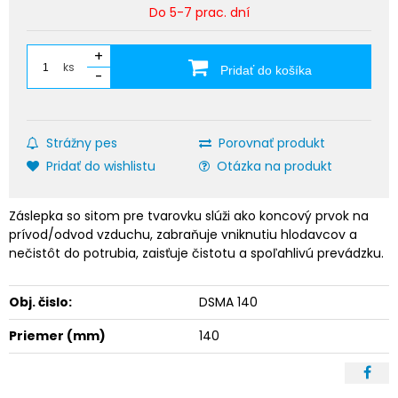
Do 5-7 prac. dní
+
ks
Pridať do košíka
-
Strážny pes
Porovnať produkt
Pridať do wishlistu
Otázka na produkt
Záslepka so sitom pre tvarovku slúži ako koncový prvok na
prívod/odvod vzduchu, zabraňuje vniknutiu hlodavcov a
nečistôt do potrubia, zaisťuje čistotu a spoľahlivú prevádzku.
Obj. čislo:
DSMA 140
Priemer (mm)
140