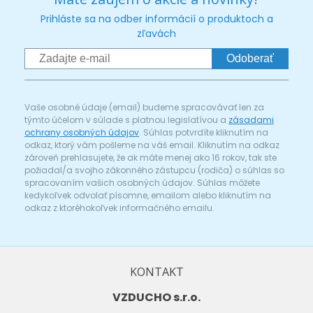
Prihláste sa na odber informácií o produktoch a
zľavách
Odoberať
Vaše osobné údaje (email) budeme spracovávať len za
týmto účelom v súlade s platnou legislatívou a
zásadami
ochrany osobných údajov
. Súhlas potvrdíte kliknutím na
odkaz, ktorý vám pošleme na váš email. Kliknutím na odkaz
zároveň prehlasujete, že ak máte menej ako 16 rokov, tak ste
požiadal/a svojho zákonného zástupcu (rodiča) o súhlas so
spracovaním vašich osobných údajov. Súhlas môžete
kedykoľvek odvolať písomne, emailom alebo kliknutím na
odkaz z ktoréhokoľvek informačného emailu.
KONTAKT
VZDUCHO s.r.o.