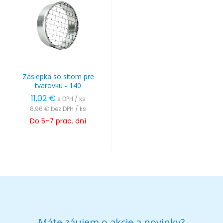
Záslepka so sitom pre
tvarovku - 140
11,02 €
s DPH / ks
8,96 €
bez DPH / ks
Do 5-7 prac. dní
Máte záujem o akcie a novinky?