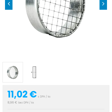
11,02
€
s DPH / ks
8,96 €
bez DPH / ks