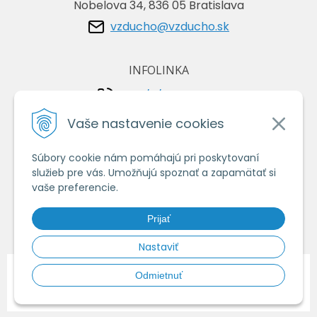
Nobelova 34, 836 05 Bratislava
vzducho@vzducho.sk
INFOLINKA
+421/2/4464 0134
+421/903 729 042
Vaše nastavenie cookies
Súbory cookie nám pomáhajú pri poskytovaní
VŠETKO O NÁKUPE
služieb pre vás. Umožňujú spoznať a zapamätať si
Obchodné podmienky
vaše preferencie.
Ochrana osobných údajov
Prijať
Ako nakupovať
Nastaviť
© 2026 Vzduchoshop.sk - Váš obchod so vzduchotechnikou •
tvorba
Odmietnuť
eshopu cez UNIobchod
,
webhosting
spoločnosti
WEBYGROUP