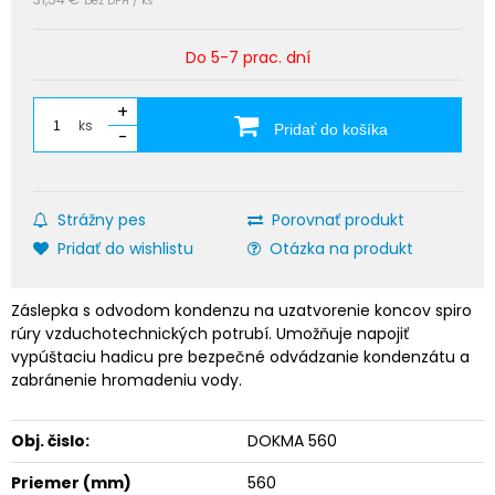
bez DPH / ks
Do 5-7 prac. dní
+
ks
Pridať do košíka
-
Strážny pes
Porovnať produkt
Pridať do wishlistu
Otázka na produkt
Záslepka s odvodom kondenzu na uzatvorenie koncov spiro
rúry vzduchotechnických potrubí. Umožňuje napojiť
vypúštaciu hadicu pre bezpečné odvádzanie kondenzátu a
zabránenie hromadeniu vody.
Obj. čislo:
DOKMA 560
Priemer (mm)
560