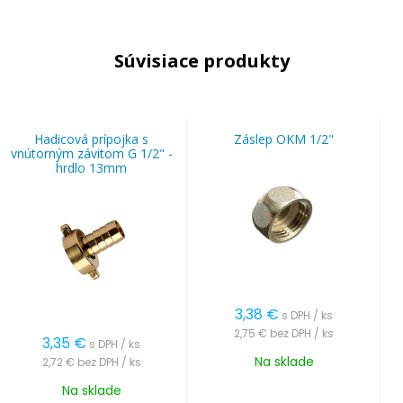
Súvisiace produkty
Hadicová prípojka s
Záslep OKM 1/2"
vnútorným závitom G 1/2" -
hrdlo 13mm
3,38
€
s DPH / ks
2,75 €
bez DPH / ks
3,35
€
s DPH / ks
Na sklade
2,72 €
bez DPH / ks
Na sklade