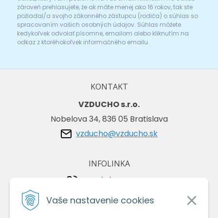
zároveň prehlasujete, že ak máte menej ako 16 rokov, tak ste
požiadal/a svojho zákonného zástupcu (rodiča) o súhlas so
spracovaním vašich osobných údajov. Súhlas môžete
kedykoľvek odvolať písomne, emailom alebo kliknutím na
odkaz z ktoréhokoľvek informačného emailu.
KONTAKT
VZDUCHO s.r.o.
Nobelova 34, 836 05 Bratislava
vzducho@vzducho.sk
INFOLINKA
+421/2/4464 0134
+421/903 729 042
Vaše nastavenie cookies