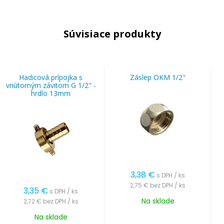
Súvisiace produkty
Hadicová prípojka s
Záslep OKM 1/2"
vnútorným závitom G 1/2" -
hrdlo 13mm
3,38
€
s DPH / ks
2,75 €
bez DPH / ks
3,35
€
s DPH / ks
Na sklade
2,72 €
bez DPH / ks
Na sklade