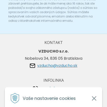
zároveň prehlasujete, že ak máte menej ako 16 rokov, tak ste
požiadal/a svojho zákonného zástupcu (rodiča) o súhlas so
spracovaním vašich osobných údajov. Súhlas môžete
kedykoľvek odvolať písomne, emailom alebo kliknutím na
odkaz z ktoréhokoľvek informačného emailu.
KONTAKT
VZDUCHO s.r.o.
Nobelova 34, 836 05 Bratislava
vzducho@vzducho.sk
INFOLINKA
+421/2/4464 0134
+421/903 729 042
Vaše nastavenie cookies