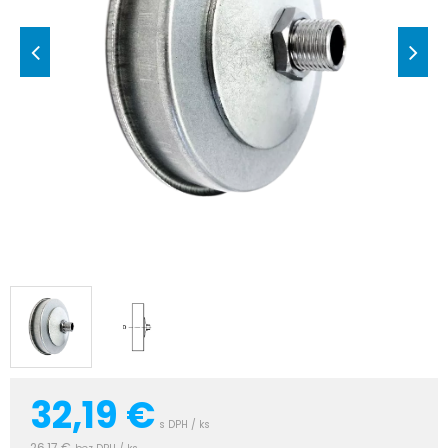
32,19
€
s DPH / ks
26,17 €