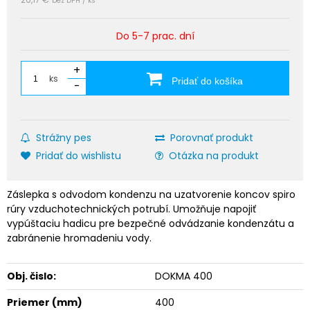
bez DPH / ks
Do 5-7 prac. dní
+
ks
Pridať do košíka
-
Strážny pes
Porovnať produkt
Pridať do wishlistu
Otázka na produkt
Záslepka s odvodom kondenzu na uzatvorenie koncov spiro
rúry vzduchotechnických potrubí. Umožňuje napojiť
vypúštaciu hadicu pre bezpečné odvádzanie kondenzátu a
zabránenie hromadeniu vody.
Obj. čislo:
DOKMA 400
Priemer (mm)
400