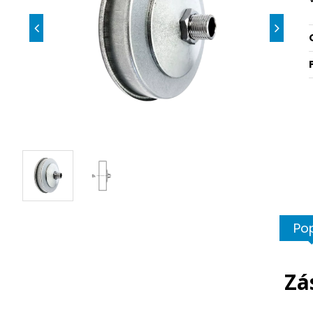
Po
Zá