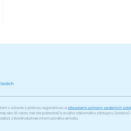
zľavách
om v súlade s platnou legislatívou a
zásadami ochrany osobných úda
menej ako 16 rokov, tak ste požiadal/a svojho zákonného zástupcu (rodič
odkaz z ktoréhokoľvek informačného emailu.