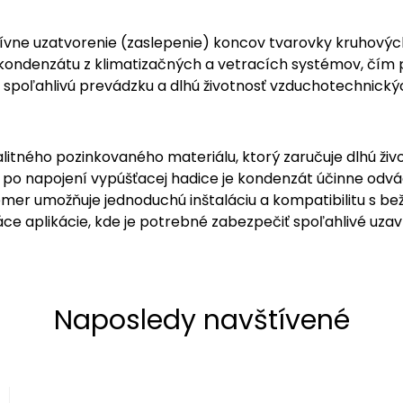
ívne uzatvorenie (zaslepenie) koncov tvarovky kruhový
e kondenzátu z klimatizačných a vetracích systémov, č
poľahlivú prevádzku a dlhú životnosť vzduchotechnickýc
litného pozinkovaného materiálu, ktorý zaručuje dlhú živo
e po napojení vypúšťacej hadice je kondenzát účinne od
mer umožňuje jednoduchú inštaláciu a kompatibilitu s 
e aplikácie, kde je potrebné zabezpečiť spoľahlivé uzav
Naposledy navštívené