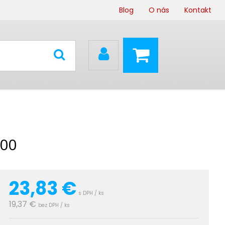
Blog
O nás
Kontakt
100
23,83
€
s DPH / ks
19,37 €
bez DPH / ks