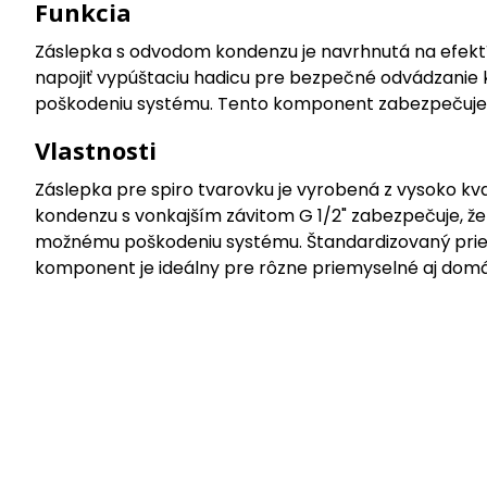
Funkcia
Záslepka s odvodom kondenzu je navrhnutá na efekt
napojiť vypúštaciu hadicu pre bezpečné odvádzani
poškodeniu systému. Tento komponent zabezpečuje s
Vlastnosti
Záslepka pre spiro tvarovku je vyrobená z vysoko kva
kondenzu s vonkajším závitom G 1/2" zabezpečuje, ž
možnému poškodeniu systému. Štandardizovaný prie
komponent je ideálny pre rôzne priemyselné aj domác