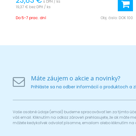
23,83 €
s DPH / ks
19,37 €
bez DPH / ks
Do 5-7 prac. dní
Obj. čislo:
DOK 100
Máte záujem o akcie a novinky?
Prihláste sa na odber informácií o produktoch a 
Vaše osobné údaje (email) budeme spracovávať len za týmto účel
váš email. Kliknutím na odkaz zároveň prehlasujete, že ak máte 
môžete kedykoľvek odvolať písomne, emailom alebo kliknutím na 