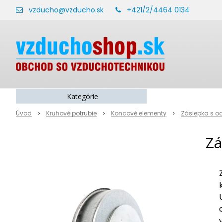
vzducho@vzducho.sk
+421/2/4464 0134
Kategórie
Úvod
Kruhové potrubie
Koncové elementy
Záslepka s 
Zá