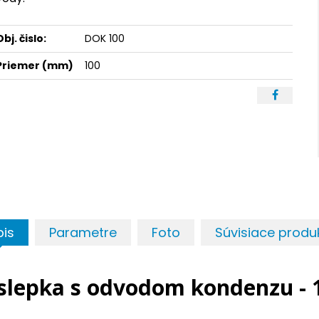
Obj. čislo:
DOK 100
Priemer (mm)
100
pis
Parametre
Foto
Súvisiace produ
slepka s odvodom kondenzu - 