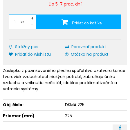
Do 5-7 prac. dní
+
ks
Pridať do košíka
-
Strážny pes
Porovnať produkt
Pridať do wishlistu
Otázka na produkt
Záslepka z pozinkovaného plechu spoľahlivo uzatvára konce
tvaroviek vzduchotechnických potrubí, zabraňuje úniku
vzduchu a vniknutiu nečistôt, ideálna pre klimatizačné a
vetracie systémy.
Obj. čislo:
DKMA 225
Priemer (mm)
225