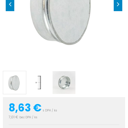
8,63
€
s DPH / ks
7,01 €
bez DPH / ks