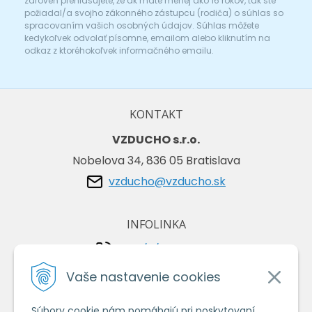
zároveň prehlasujete, že ak máte menej ako 16 rokov, tak ste
požiadal/a svojho zákonného zástupcu (rodiča) o súhlas so
spracovaním vašich osobných údajov. Súhlas môžete
kedykoľvek odvolať písomne, emailom alebo kliknutím na
odkaz z ktoréhokoľvek informačného emailu.
KONTAKT
VZDUCHO s.r.o.
Nobelova 34, 836 05 Bratislava
vzducho@vzducho.sk
INFOLINKA
+421/2/4464 0134
+421/903 729 042
Vaše nastavenie cookies
Súbory cookie nám pomáhajú pri poskytovaní