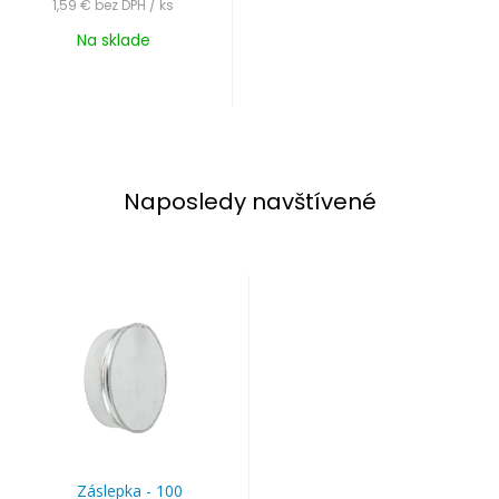
1,59 €
bez DPH / ks
Na sklade
Naposledy navštívené
Záslepka - 100