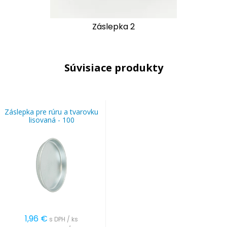
Záslepka 2
Súvisiace produkty
Záslepka pre rúru a tvarovku
lisovaná - 100
1,96
€
s DPH / ks