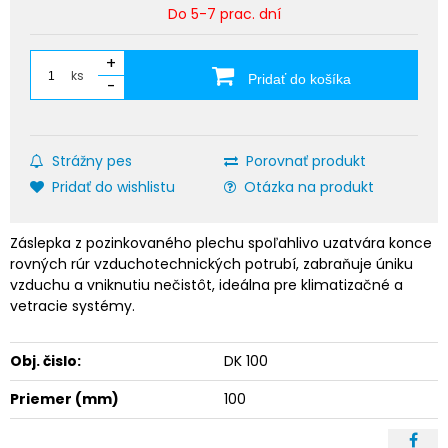
Do 5-7 prac. dní
+
ks
Pridať do košíka
-
Strážny pes
Porovnať produkt
Pridať do wishlistu
Otázka na produkt
Záslepka z pozinkovaného plechu spoľahlivo uzatvára konce
rovných rúr vzduchotechnických potrubí, zabraňuje úniku
vzduchu a vniknutiu nečistôt, ideálna pre klimatizačné a
vetracie systémy.
Obj. čislo:
DK 100
Priemer (mm)
100