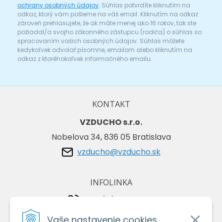
ochrany osobných údajov
. Súhlas potvrdíte kliknutím na
odkaz, ktorý vám pošleme na váš email. Kliknutím na odkaz
zároveň prehlasujete, že ak máte menej ako 16 rokov, tak ste
požiadal/a svojho zákonného zástupcu (rodiča) o súhlas so
spracovaním vašich osobných údajov. Súhlas môžete
kedykoľvek odvolať písomne, emailom alebo kliknutím na
odkaz z ktoréhokoľvek informačného emailu.
KONTAKT
VZDUCHO s.r.o.
Nobelova 34, 836 05 Bratislava
vzducho@vzducho.sk
INFOLINKA
+421/2/4464 0134
+421/903 729 042
Vaše nastavenie cookies