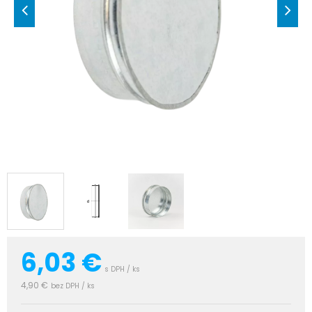
6,03
€
s DPH / ks
4,90 €
bez DPH / ks