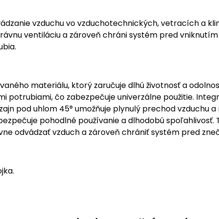
dvádzanie vzduchu vo vzduchotechnických, vetracích a k
ávnu ventiláciu a zároveň chráni systém pred vniknutím
bia.
vaného materiálu, ktorý zaručuje dlhú životnosť a odoln
potrubiami, čo zabezpečuje univerzálne použitie. Integrov
zajn pod uhlom 45° umožňuje plynulý prechod vzduchu a m
bezpečuje pohodlné používanie a dlhodobú spoľahlivosť. T
ívne odvádzať vzduch a zároveň chrániť systém pred zneč
jka.