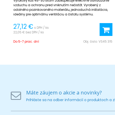
Vyfukový kus 45° so sitom zabezpečuje efektívne odvádzanie
vzduchu a ochranu pred vniknutím nečistôt. Vyrobený z
odolného pozinkovaného materiálu, jednoduchá inštalácia,
ideálny pre optimálnu ventiláciu a čistotu systému.
27,12 €
s DPH / ks
22,05 €
bez DPH / ks
Do 5-7 prac. dní
Obj. čislo:
VS45 315
Máte záujem o akcie a novinky?
Prihláste sa na odber informácií o produktoch a 