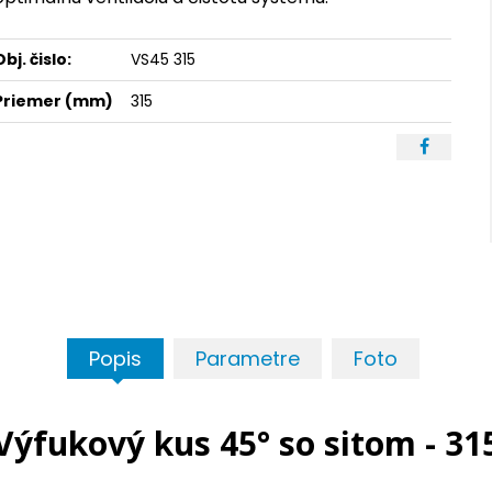
Obj. čislo:
VS45 315
Priemer (mm)
315
Popis
Parametre
Foto
Výfukový kus 45° so sitom - 31