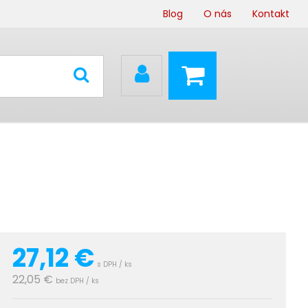
Blog
O nás
Kontakt
27,12
€
s DPH / ks
22,05 €
bez DPH / ks