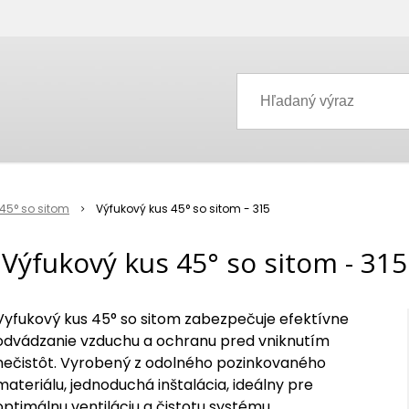
45° so sitom
Výfukový kus 45° so sitom - 315
Výfukový kus 45° so sitom - 315
Vyfukový kus 45° so sitom zabezpečuje efektívne
odvádzanie vzduchu a ochranu pred vniknutím
nečistôt. Vyrobený z odolného pozinkovaného
materiálu, jednoduchá inštalácia, ideálny pre
optimálnu ventiláciu a čistotu systému.