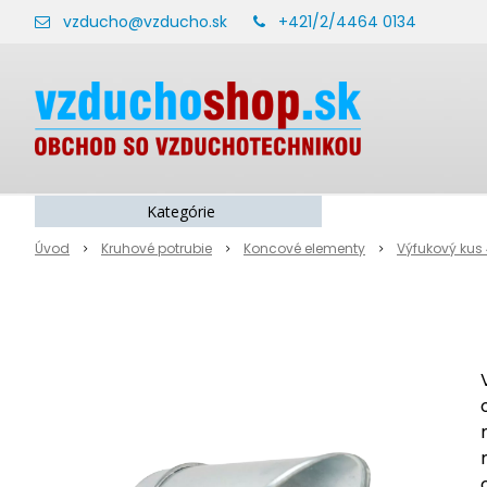
vzducho@vzducho.sk
+421/2/4464 0134
Kategórie
Úvod
Kruhové potrubie
Koncové elementy
Výfukový kus 