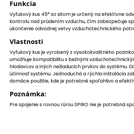
Funkcia
Vyfukový kus 45° so sitom je určený na efektívne o
kontrolu nad prúdením vzduchu, čím zabezpečuje spr
ukončenie odvodnej vetvy vzduchotechnického potru
Vlastnosti
Vyfukový kus je vyrobený z vysokokvalitného pozinko
umožňuje kompatibilitu s bežnými vzduchotechnickými 
hlodavcov a iných nežiaducich prvkov do systému. Di
účinnosť systému. Jednoduchá a rýchla inštalácia za
domáce použitie, kde je potrebné spoľahlivo a efekt
Poznámka:
Pre spojenie s rovnou rúrou SPIRO nie je potrebná spo