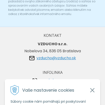
požiadal/a svojho zákonného zástupcu (rodiča) o súhlas so
spracovaním vašich osobných údajov. Súhlas môžete
kedykoľvek odvolať písomne, emailom alebo kliknutím na
odkaz z ktoréhokoľvek informačného emailu.
KONTAKT
VZDUCHO s.r.o.
Nobelova 34, 836 05 Bratislava
vzducho@vzducho.sk
INFOLINKA
+421/2/4464 0134
+421/903 729 042
Vaše nastavenie cookies
Súbory cookie nám pomáhajú pri poskytovaní
VŠETKO O NÁKUPE