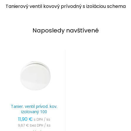
Tanierový ventil kovový prívodný s izoláciou schema
Naposledy navštívené
Tanier. ventil prívod. kov.
izolovaný 100
11,90 €
s DPH / ks
9,67 €
bez DPH / ks