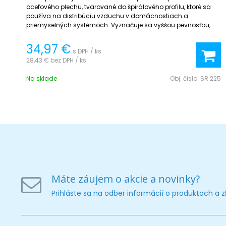
oceľového plechu, tvarované do špirálového profilu, ktoré sa
používa na distribúciu vzduchu v domácnostiach a
priemyselných systémoch. Vyznačuje sa vyššou pevnosťou,
menšími tlakovými stratami, jednoduchšou inštaláciou a
dlhou životnosťou.
34,97 €
s DPH / ks
28,43 €
bez DPH / ks
Na sklade
Obj. čislo:
SR 225
Máte záujem o akcie a novinky?
Prihláste sa na odber informácií o produktoch a 