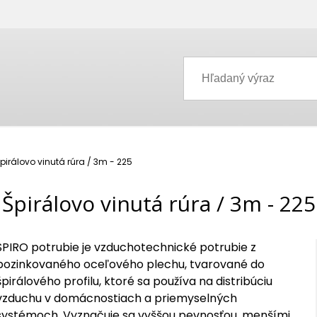
pirálovo vinutá rúra / 3m - 225
Špirálovo vinutá rúra / 3m - 225
SPIRO potrubie je vzduchotechnické potrubie z
pozinkovaného oceľového plechu, tvarované do
špirálového profilu, ktoré sa používa na distribúciu
vzduchu v domácnostiach a priemyselných
systémoch. Vyznačuje sa vyššou pevnosťou, menšími