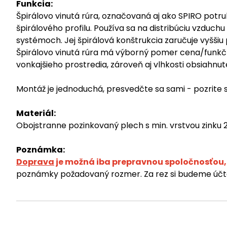
Funkcia:
Špirálovo vinutá rúra, označovaná aj ako SPIRO pot
špirálového profilu. Používa sa na distribúciu vzdu
systémoch. Jej špirálová konštrukcia zaručuje vyššiu
Špirálovo vinutá rúra má výborný pomer cena/funkč
vonkajšieho prostredia, zároveň aj vlhkosti obsiahnu
Montáž je jednoduchá, presvedčte sa sami - pozrite
Materiál:
Obojstranne pozinkovaný plech s min. vrstvou zinku
Poznámka:
Doprava
je možná iba prepravnou spoločnosťou, 
poznámky požadovaný rozmer. Za rez si budeme účto