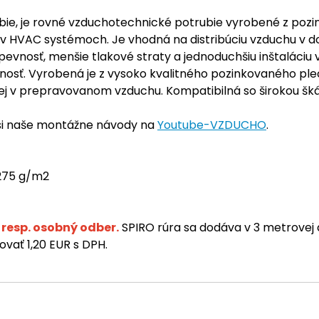
rubie, je rovné vzduchotechnické potrubie vyrobené z po
chu v HVAC systémoch. Je vhodná na distribúciu vzduchu v
 pevnosť, menšie tlakové straty a jednoduchšiu inštaláciu
nosť. Vyrobená je z vysoko kvalitného pozinkovaného p
tej v prepravovanom vzduchu. Kompatibilná so širokou šká
 si naše montážne návody na
Youtube-VZDUCHO
.
 275 g/m2
resp. osobný odber.
SPIRO rúra sa dodáva v 3 metrovej 
vať 1,20 EUR s DPH.