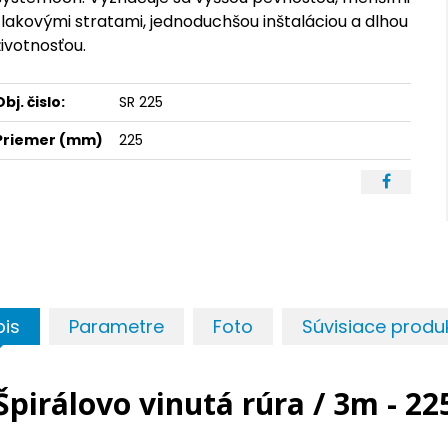
tlakovými stratami, jednoduchšou inštaláciou a dlhou
životnosťou.
Obj. čislo:
SR 225
Priemer (mm)
225
pis
Parametre
Foto
Súvisiace produ
Špirálovo vinutá rúra / 3m - 22