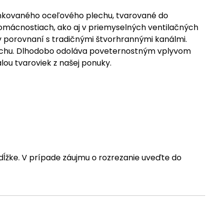
zinkovaného oceľového plechu, tvarované do
 domácnostiach, ako aj v priemyselných ventilačných
 v porovnaní s tradičnými štvorhrannými kanálmi.
lechu. Dlhodobo odoláva poveternostným vplyvom
lou tvaroviek z našej ponuky.
dĺžke. V prípade záujmu o rozrezanie uveďte do