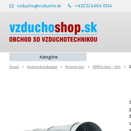
vzducho@vzducho.sk
+421/2/4464 0134
Kategórie
Úvod
Kruhové potrubie
Rovné rúry
SPIRO rúra - 3m
Š