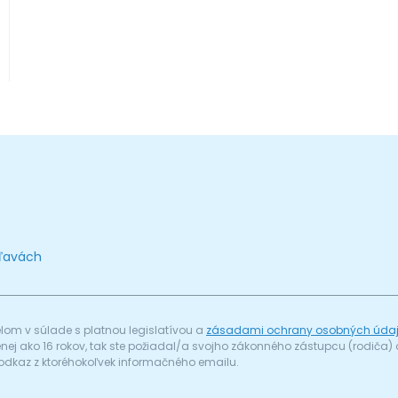
zľavách
om v súlade s platnou legislatívou a
zásadami ochrany osobných úda
menej ako 16 rokov, tak ste požiadal/a svojho zákonného zástupcu (rodič
odkaz z ktoréhokoľvek informačného emailu.