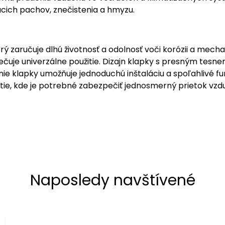
cich pachov, znečistenia a hmyzu.
rý zaručuje dlhú životnosť a odolnosť voči korózii a mec
je univerzálne použitie. Dizajn klapky s presným tesnen
ie klapky umožňuje jednoduchú inštaláciu a spoľahlivé 
žitie, kde je potrebné zabezpečiť jednosmerný prietok v
Naposledy navštívené