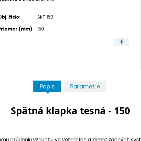
Obj. čislo:
SKT 150
Priemer (mm)
150
Popis
Parametre
Spätná klapka tesná - 150
ému prúdeniu vzduchu vo vetracích a klimatizačných sy