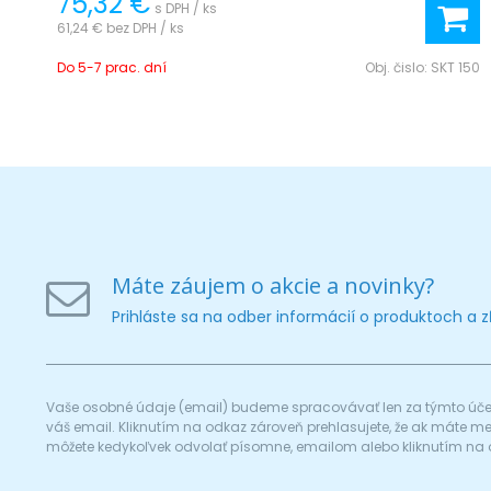
75,32 €
s DPH / ks
61,24 €
bez DPH / ks
Do 5-7 prac. dní
Obj. čislo:
SKT 150
Máte záujem o akcie a novinky?
Prihláste sa na odber informácií o produktoch a 
Vaše osobné údaje (email) budeme spracovávať len za týmto účel
váš email. Kliknutím na odkaz zároveň prehlasujete, že ak máte 
môžete kedykoľvek odvolať písomne, emailom alebo kliknutím na 