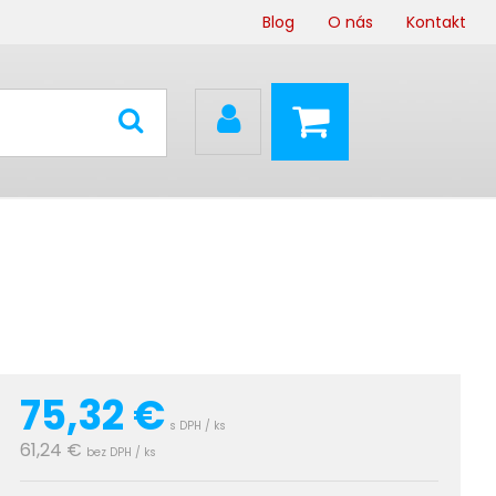
Blog
O nás
Kontakt
75,32
€
s DPH / ks
61,24 €
bez DPH / ks