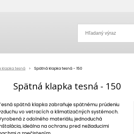
 klapka tesná
Spätná klapka tesná - 150
Spätná klapka tesná - 150
Tesná spätná klapka zabraňuje spätnému prúdeniu
vzduchu vo vetracích a klimatizačných systémoch.
Vyrobená z odolného materiálu, jednoduchá
inštalácia, ideálna na ochranu pred nežiaducimi
pachmi a znečistením.