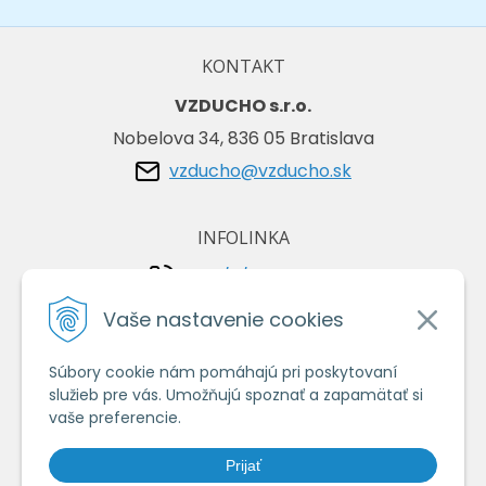
KONTAKT
VZDUCHO s.r.o.
Nobelova 34, 836 05 Bratislava
vzducho@vzducho.sk
INFOLINKA
+421/2/4464 0134
+421/903 729 042
Vaše nastavenie cookies
Súbory cookie nám pomáhajú pri poskytovaní
VŠETKO O NÁKUPE
služieb pre vás. Umožňujú spoznať a zapamätať si
Obchodné podmienky
vaše preferencie.
Ochrana osobných údajov
Prijať
Ako nakupovať