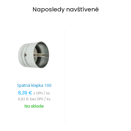
Naposledy navštívené
Spätná klapka 100
8,39 €
s DPH / ks
6,82 €
bez DPH / ks
Na sklade