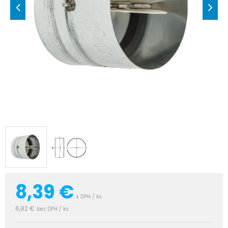
8,39
€
s DPH / ks
6,82 €
bez DPH / ks